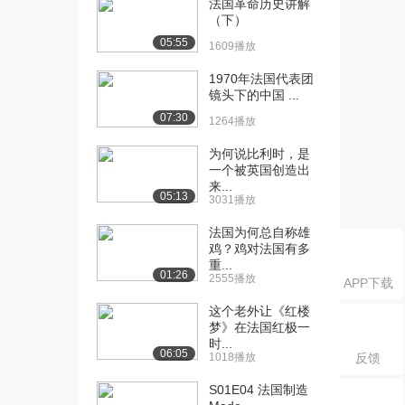
法国革命历史讲解
（八）（上）
（下）
1281播放
05:55
1609播放
[16] 法语动词大揭秘
10:46
（八）（下）
1970年法国代表团
镜头下的中国 ...
1349播放
07:30
1264播放
[17] 法语动词大揭秘
14:42
（九）（上）
为何说比利时，是
999播放
一个被英国创造出
来...
05:13
3031播放
[18] 法语动词大揭秘
14:48
（九）（下）
法国为何总自称雄
886播放
鸡？鸡对法国有多
重...
01:26
[19] 法国学习生活漫谈
10:03
2555播放
APP下载
（一）（上）
这个老外让《红楼
2513播放
梦》在法国红极一
时...
[20] 法国学习生活漫谈
10:08
06:05
1018播放
反馈
（一）（下）
1694播放
S01E04 法国制造