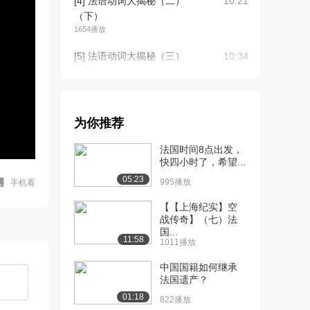
[4] 法语动词大揭秘（二）
10:21
（下）
1654播放
[5] 法语动词大揭秘（三）
10:34
（上）
1444播放
[6] 法语动词大揭秘（三）
10:36
为你推荐
（下）
1447播放
法国时间8点出发，
快四小时了，希望...
[7] 法语动词大揭秘（四）
09:24
05:23
（上）
995播放
手机看
1641播放
【【上海纪实】空
战传奇】（七）法
[8] 法语动词大揭秘（四）
09:29
国...
（下）
11:58
1011播放
1030播放
中国国籍如何继承
[9] 法语动词大揭秘（五）
10:15
法国遗产？
（上）
01:18
822播放
1603播放