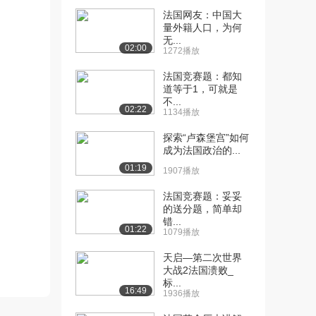
法国网友：中国大
[10] 法语动词大揭秘
10:18
量外籍人口，为何
（五）（下）
无...
02:00
1272播放
1395播放
法国竞赛题：都知
[11] 法语动词大揭秘
10:17
道等于1，可就是
（六）（上）
不...
02:22
1443播放
1134播放
[12] 法语动词大揭秘
10:22
探索“卢森堡宫”如何
成为法国政治的...
（六）（下）
1547播放
01:19
1907播放
[13] 法语动词大揭秘
09:50
法国竞赛题：妥妥
（七）（上）
的送分题，简单却
错...
1435播放
01:22
1079播放
[14] 法语动词大揭秘
09:49
天启—第二次世界
（七）（下）
大战2法国溃败_
856播放
标...
16:49
1936播放
[15] 法语动词大揭秘
10:44