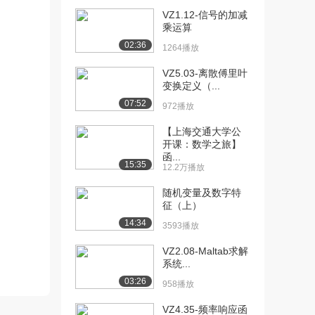
VZ1.12-信号的加减
[10] VZ3.06-斐波那契
04:18
乘运算
（Fibon...
02:36
1264播放
1252播放
VZ5.03-离散傅里叶
[11] VZ3.07-简单空运控制
03:22
变换定义（...
系统
07:52
972播放
955播放
【上海交通大学公
[12] VZ3.08- RC取样输入
07:47
开课：数学之旅】
和输出...
函...
15:35
745播放
12.2万播放
[13] VZ3.09- Matlab求解
03:17
随机变量及数字特
征（上）
离...
1513播放
14:34
3593播放
[14] VZ3.10-离散信号表示
03:52
VZ2.08-Maltab求解
1363播放
系统...
03:26
958播放
[15] VZ3.11-单位脉冲序列
07:55
1055播放
VZ4.35-频率响应函