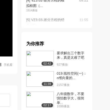
[4] VZ3.02-差分方程的模
05:21
拟框图（...
1514播放
[5] VZ3.03-差分方程的经
11:55
典解法（...
679播放
[6] VZ3.03-差分方程的经
11:53
为你推荐
典解法（...
1126播放
要求解出三个数字
来，真是太难了吧
[7] VZ3.04-零输入响应的
05:14
02:42
定义和求...
927播放
手机看
818播放
019.线性空间(一)：
n维向量的...
[8] VZ3.05-零状态响应的
05:16
11:39
定义和求...
2157播放
1092播放
八年级数学，不要
惧怕数字大，很简
[9] VZ3.05-零状态响应的
待播放
单...
定义和求...
02:17
1098播放
1646播放