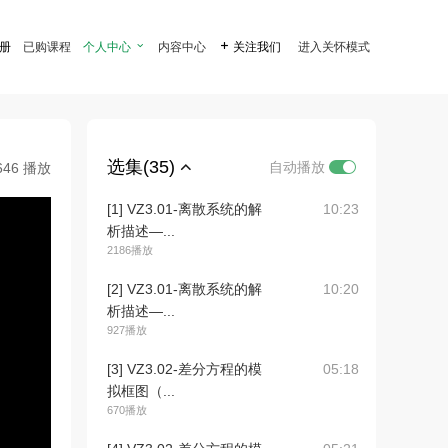
注册
已购课程
个人中心

内容中心

关注我们
进入关怀模式
选集(35)
自动播放
646 播放
[1] VZ3.01-离散系统的解
10:23
析描述—...
2186播放
[2] VZ3.01-离散系统的解
10:20
析描述—...
927播放
[3] VZ3.02-差分方程的模
05:18
拟框图（...
670播放