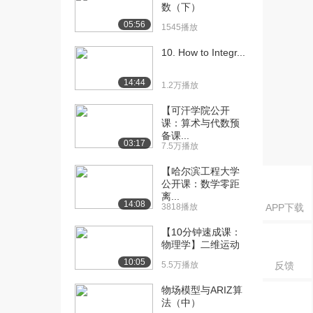
数（下）
[16] VZ3.12-单位阶跃序列
05:05
05:56
1545播放
（上）
933播放
10. How to Integr...
[17] VZ3.12-单位阶跃序列
05:02
14:44
（下）
1.2万播放
1164播放
【可汗学院公开
课：算术与代数预
[18] VZ3.13-单位脉冲响应
07:18
备课...
的定义和...
03:17
7.5万播放
973播放
【哈尔滨工程大学
[19] VZ3.13-单位脉冲响应
07:26
公开课：数学零距
离...
的定义和...
14:08
3818播放
APP下载
796播放
【10分钟速成课：
[20] VZ3.14-单位阶跃响应
07:58
物理学】二维运动
的定义和...
10:05
5.5万播放
反馈
1319播放
物场模型与ARIZ算
[21] VZ3.15-单位阶跃响应
07:48
法（中）
与单位脉...