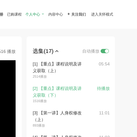
注册
已购课程
个人中心

内容中心

关注我们
进入关怀模式
选集(17)
自动播放
516 播放
[1] 【重点】课程说明及讲
05:54
义获取（上）
2514播放
[2] 【重点】课程说明及讲
待播放
义获取（下）
1516播放
[3] 【第一讲】人身权修改
11:01
（上）
893播放