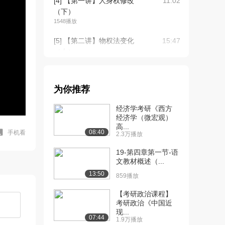
[4] 【第一讲】人身权修改
11:02
（下）
1548播放
[5] 【第二讲】物权法变化
15:47
（上）
1160播放
[6] 【第二讲】物权法变化
15:53
为你推荐
（中）
1559播放
经济学考研《西方
经济学（微宏观）
[7] 【第二讲】物权法变化
15:40
高...
（下）
08:40
手机看
2.3万播放
1609播放
19-第四章第一节-语
[8] 【第三讲】合同法修改
文教材概述（...
19:39
1（上）
13:50
859播放
1389播放
【考研政治课程】
[9] 【第三讲】合同法修改
19:52
考研政治《中国近
现...
1（中）
07:44
1.9万播放
623播放