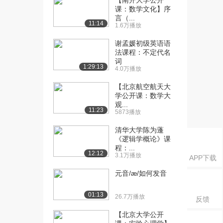
【南开大学公开
编（下）
课：数学文化】序
1154播放
言（...
11:14
1.6万播放
[16] 【第六讲】侵权责任
08:22
编（上）
谢孟媛初级英语语
法课程：不定代名
1209播放
词
1:29:13
4.0万播放
[17] 【第六讲】侵权责任
08:27
编（下）
【北京航空航天大
1401播放
学公开课：数学大
观...
11:23
5873播放
清华大学陈为蓬
《逻辑学概论》课
程：...
12:12
3.1万播放
APP下载
元音/æ/如何发音
01:13
26.7万播放
反馈
【北京大学公开