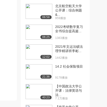
北京航空航天大学
[10] 【第三讲】合同法修
19:35
公开课：综合例题
改1（下）
&...
06:58
970播放
959播放
2022考研数学复习
[11] 【第四讲】合同法修
19:49
全书综合提高篇...
改2（上）
06:25
917播放
1383播放
[12] 【第四讲】合同法修
19:57
2021年文运法硕法
理学精讲班李彬...
改2（中）
1493播放
12:02
1442播放
[13] 【第四讲】合同法修
19:52
14.2 社会保险项目
改2（下）
1073播放
21:36
9178播放
[14] 【第五讲】婚姻继承
10:45
【中国政法大学公
编（上）
开课：法律英语与
926播放
法...
40:23
7.1万播放
[15] 【第五讲】婚姻继承
10:45