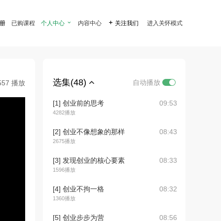
注册
已购课程
个人中心

内容中心

关注我们
进入关怀模式
选集(48)
自动播放
557 播放
[1] 创业前的思考
09:53
4282播放
[2] 创业不像想象的那样
08:43
2675播放
[3] 发现创业的核心要素
08:33
1596播放
[4] 创业不拘一格
08:32
1360播放
[5] 创业步步为营
08:56