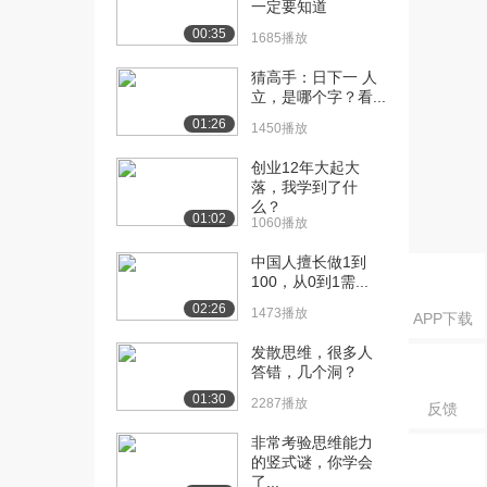
一定要知道
4557播放
00:35
1685播放
[18] 如何识别创业机会？
08:50
（下）
猜高手：日下一 人
立，是哪个字？看...
2914播放
01:26
1450播放
[19] 什么才是你的创业机
10:02
会？（上）
创业12年大起大
2304播放
落，我学到了什
么？
01:02
1060播放
[20] 什么才是你的创业机
10:01
会？（下）
中国人擅长做1到
2012播放
100，从0到1需...
02:26
[21] 机会的评价有技巧
1473播放
09:32
APP下载
吗？（上）
发散思维，很多人
1244播放
答错，几个洞？
01:30
[22] 机会的评价有技巧
09:31
2287播放
反馈
吗？（下）
非常考验思维能力
1293播放
的竖式谜，你学会
了...