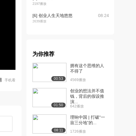
2197播放
[6] 创业人生天地悠悠
08:24
2639播放
[7] 创业——谁主沉浮？
05:26
（上）
5552播放
为你推荐
[8] 创业——谁主沉浮？
05:25
（下）
拥有这个思维的人
2678播放
不得了
00:53
4569播放
手机看
[9] 创业并非一个人之为
08:43
2057播放
创业的想法并不值
钱，背后的假设推
[10] 寻找自己的创业团队
09:34
演...
01:50
1526播放
642播放
[11] 创业团队只有一个头
05:45
理响中国 | 打破“一
亩三分地”的...
（上）
3273播放
08:11
1726播放