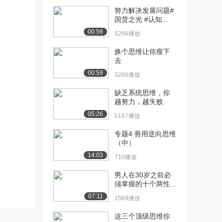
[12] 创业团队只有一个头
05:41
努力解决发展问题#
（下）
国货之光 #认知...
2293播放
00:56
5266播放
[13] 创意就是创业机会
09:27
换个思维让你瘦下
吗？（上）
去
1931播放
00:59
3286播放
[14] 创意就是创业机会
09:25
缺乏系统思维，你
吗？（下）
越努力，越失败
1296播放
05:26
5167播放
[15] 创业机会从哪儿来？
08:11
专题4 善用逆向思维
（上）
（中）
1804播放
14:03
710播放
[16] 创业机会从哪儿来？
08:08
男人在30岁之前必
（下）
须掌握的十个两性...
1586播放
07:11
1569播放
[17] 如何识别创业机会？
待播放
这三个顶级思维你
（上）