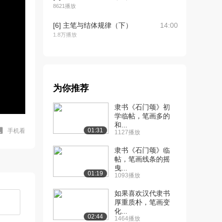
8621播放
[6] 主笔与结体规律（下）
14:00
1.8万播放
[7] 偏旁八系列（上）
11:25
1.8万播放
[8] 偏旁八系列（中）
11:25
为你推荐
1.6万播放
隶书《石门颂》初
[9] 偏旁八系列（下）
11:15
学临帖，笔画多的
1.6万播放
和...
01:31
手机看
1127播放
[10] 偏旁学习法（上）
11:43
隶书《石门颂》临
1.6万播放
帖，笔画线条的摇
曳...
[11] 偏旁学习法（中）
11:43
01:19
1093播放
9275播放
如果喜欢汉代隶书
[12] 偏旁学习法（下）
11:33
厚重质朴，笔画变
9081播放
化...
02:44
1464播放