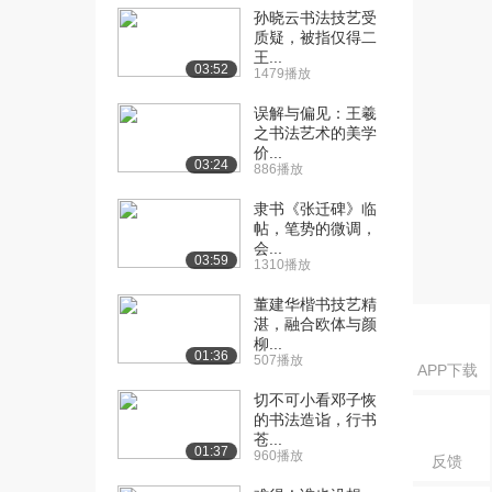
孙晓云书法技艺受
[21] 空灵与饱满（下）
10:47
质疑，被指仅得二
5531播放
王...
03:52
1479播放
[22] 提案与笔势（上）
待播放
误解与偏见：王羲
6934播放
之书法艺术的美学
价...
[23] 提案与笔势（中）
10:45
03:24
886播放
3839播放
隶书《张迁碑》临
[24] 提案与笔势（下）
10:39
帖，笔势的微调，
5428播放
会...
03:59
1310播放
[25] 行草元素（上）
11:06
董建华楷书技艺精
6778播放
湛，融合欧体与颜
柳...
[26] 行草元素（中）
11:06
01:36
507播放
5466播放
APP下载
切不可小看邓子恢
[27] 行草元素（下）
10:59
的书法造诣，行书
5775播放
苍...
01:37
960播放
反馈
[28] 篆隶古法（上）
11:12