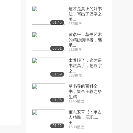
[13] 抑左扬右（上）
11:40
这才是真正的好书
8225播放
法，写出了汉字之
美...
[14] 抑左扬右（中）
11:40
01:45
685播放
6484播放
黄彦平：草书艺术
[15] 抑左扬右（下）
11:31
的精妙演绎者，继
6524播放
承...
03:51
916播放
[16] 黄金分割（上）
10:47
太养眼了，这才是
8875播放
书法高手，把汉字
之...
[17] 黄金分割（中）
10:47
01:59
583播放
6969播放
草书界的百科全
[18] 黄金分割（下）
10:41
书，集合王羲之毕
6848播放
生精...
01:06
1145播放
[19] 空灵与饱满（上）
10:56
董志安草书：承古
8777播放
人精髓，展现‘二
王...
[20] 空灵与饱满（中）
10:57
01:22
1500播放
6877播放