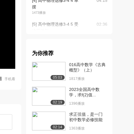
[4] 高中物理选修3-4 4 单
04:15
摆
1473播放
[5] 高中物理选修3-4 5 受
02:36
迫振动与...
1197播放
[6] 高中物理选修3-4 6 波
03:12
为你推荐
的产生和...
1954播放
016高中数学《古典
概型》（上）
[7] 高中物理选修3-4 7 波
02:28
05:03
的频率、...
1817播放
手机看
1443播放
2023全国高中数
学，求f(2)值...
[8] 高中物理选修3-4 8 波
02:04
02:19
的图形、...
1396播放
1263播放
求正弦值，是一门
初中数学必修技能
[9] 高中物理选修3-4 9 波
02:31
的衍射
02:14
1363播放
1248播放