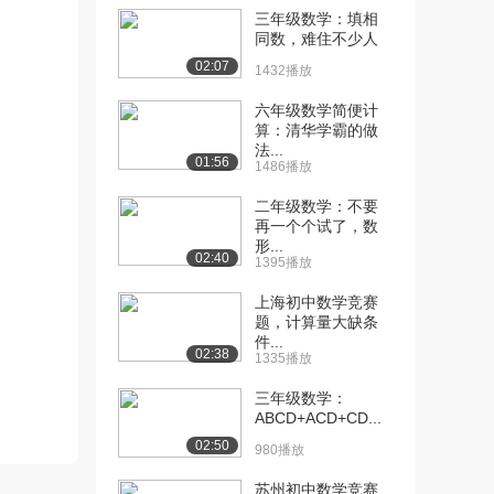
三年级数学：填相
[10] 高中物理选修3-4 10
04:30
同数，难住不少人
波的叠加...
02:07
1432播放
1229播放
六年级数学简便计
[11] 高中物理选修3-4 11
04:06
算：清华学霸的做
多普勒效...
法...
01:56
1486播放
1042播放
二年级数学：不要
[12] 高中物理选修3-4 12
03:23
再一个个试了，数
惠更斯原...
形...
02:40
1044播放
1395播放
[13] 高中物理选修3-4 13
01:37
上海初中数学竞赛
题，计算量大缺条
惠更斯原理...
件...
1051播放
02:38
1335播放
[14] 高中物理选修3-4 14
03:14
三年级数学：
光的反射...
ABCD+ACD+CD...
1416播放
02:50
980播放
[15] 高中物理选修3-4 15
02:07
苏州初中数学竞赛