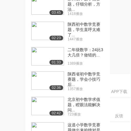
光的折射...
题，仔细分析，方
1002播放
法...
03:45
1418播放
[16] 高中物理选修3-4 16
04:43
陕西初中数学竞赛
全反射
题，学生直呼太难
1024播放
了...
02:23
1447播放
[17] 高中物理选修3-4 17
03:53
光的干涉
二年级数学：24比3
1410播放
大几倍？做错的...
01:33
1389播放
[18] 高中物理选修3-4 18
03:48
半波损失...
陕西省初中数学竞
1128播放
赛题，学会小技巧
后...
02:36
[19] 高中物理选修3-4 19
1357播放
02:35
APP下载
光的衍射
北京初中数学求值
1108播放
题，瞪眼法能解决
问...
[20] 高中物理选修3-4 20
03:28
02:42
723播放
反馈
光的偏振
这道小学数学竞赛
837播放
题做出来的绝对是