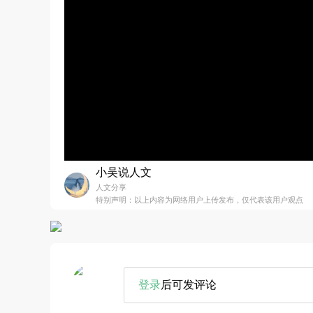
小吴说人文
人文分享
特别声明：以上内容为网络用户上传发布，仅代表该用户观点
登录
后可发评论