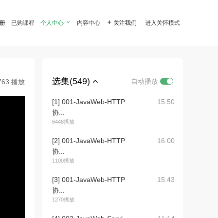
注册
已购课程
个人中心

内容中心

关注我们
进入关怀模式
选集(549)
自动播放
763 播放
[1] 001-JavaWeb-HTTP
15:50
协...
6448播放
[2] 001-JavaWeb-HTTP
16:00
协...
1100播放
[3] 001-JavaWeb-HTTP
15:43
协...
1270播放