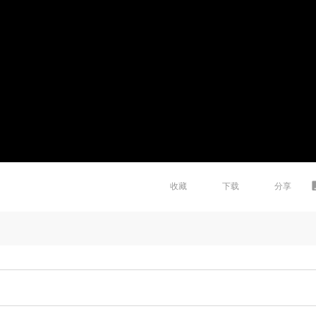
收藏
下载
分享