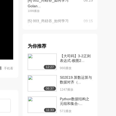
[4] 002_尚硅谷_如何学习
06:29
Golan...
1099播放
[5] 003_尚硅谷_如何学习
09:15
Golan...
1430播放
[6] 003_尚硅谷_如何学习
09:13
为你推荐
Golan...
1190播放
【大司码】3-2正则
表达式-糗图2...
[7] 005_尚硅谷_Go语言发
07:31
12:27
展简史（...
966播放
手机看
800播放
S02E19.算数运算与
数据对齐（...
[8] 005_尚硅谷_Go语言发
07:39
06:37
展简史（...
1247播放
994播放
Python数据结构之
元组和集合-...
[9] 006_尚硅谷_Go语言的
09:45
特性和快...
11:33
571播放
1577播放