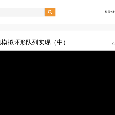

登录/
数组模拟环形队列实现（中）
2