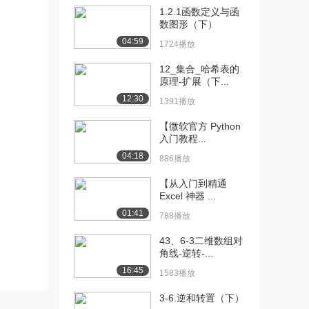
1.2.1函数定义与函
[10] 006_尚硅谷_Go语言
09:44
数图形（下）
的特性和快...
04:59
1724播放
1336播放
12_集合_哈希表的
[11] 007_尚硅谷_Golang
05:44
原理-扩展（下...
开发工...
12:30
1391播放
1111播放
【微软官方 Python
[12] 007_尚硅谷_Golang
05:42
入门教程...
开发工...
04:18
886播放
789播放
【从入门到精通
[13] 008_尚硅谷_windows
08:06
Excel 神器 ...
下V...
01:41
788播放
1568播放
43、6-3二维数组对
[14] 008_尚硅谷_windows
08:08
角线-逆转-...
下V...
16:45
1204播放
1583播放
3-6.逆和转置（下）
[15] 009_尚硅谷_windows
07:13