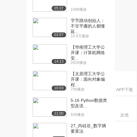
下V...
05:37
1512播放
1098播放
[16] 010_尚硅谷_Linux下
08:38
字节跳动创始人：
不甘平庸的人都懂
VSC...
延...
1090播放
03:57
10.9万播放
[17] 010_尚硅谷_Linux下
08:44
【华南理工大学公
VSC...
开课：计算机网络
1177播放
安...
14:13
2829播放
[18] 012_尚硅谷
15:33
【太原理工大学公
_Windows下搭...
开课：面向对象编
1519播放
程...
10:03
758播放
APP下载
[19] 012_尚硅谷
15:35
_Windows下搭...
5-16 Python数据类
型及语...
786播放
21:00
836播放
反馈
[20] 012_尚硅谷
15:32
_Windows下搭...
27_尚硅谷_数字摘
1198播放
要算法