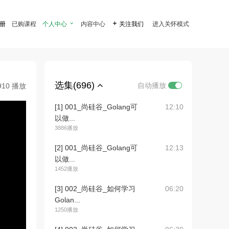
注册
已购课程
个人中心

内容中心

关注我们
进入关怀模式
选集(696)
自动播放
910 播放
[1] 001_尚硅谷_Golang可
12:10
以做...
3886播放
[2] 001_尚硅谷_Golang可
12:13
以做...
1452播放
[3] 002_尚硅谷_如何学习
06:20
Golan...
1250播放