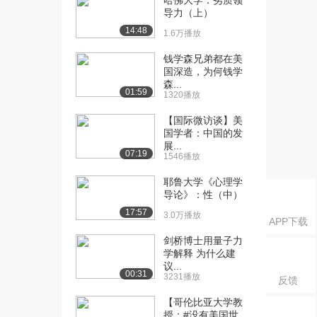
哈佛大学：劣质领
导力（上）
14:48
1.6万播放
钱学森兄弟都在美
国深造，为何钱学
森...
01:59
1320播放
【国际微访谈】美
国学者：中国的发
展...
07:19
1546播放
耶鲁大学《心理学
导论》：性（中）
17:57
3.0万播放
APP下载
剑桥博士用量子力
学解释 为什么建
议...
00:31
3231播放
反馈
【哥伦比亚大学教
授：#没有美国世