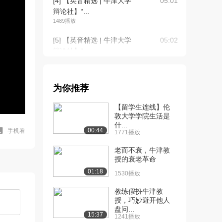
[4] 【英音精选 | 牛津大学
05:01
辩论社】“...
1489播放
[5] 【英音精选 | 牛津大学
05:02
辩论社】“...
1212播放
[6] 【英音精选 | 牛津大学
待播放
为你推荐
辩论社】“...
1767播放
【留学生连线】伦
敦大学学院生活是
[7] 【英音精选 | 牛津大学
06:22
什...
辩论社】“...
00:44
手机看
1771播放
1303播放
老而不衰，牛津教
[8] 【英音精选 | 牛津大学
授的衰老革命
06:23
辩论社】“...
01:18
1530播放
1249播放
教练假扮牛津教
[9] 【英音精选 | 牛津大学
08:09
授，巧妙避开他人
盘问...
辩论社】“...
15:37
1241播放
1560播放