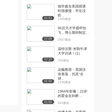
钱学森在美国授课
[10] 【英文字幕】Miriam
08:09
时很傲慢，学生没
Feld...
听...
01:52
990播放
1485播放
95后天才学霸申怡
[11] 【英文字幕】Martin
09:32
飞，博士期间制定...
Daub...
07:09
1449播放
2697播放
[12] 【英文字幕】Leila
06:22
温特沃斯·米勒牛津
大学访谈！(1)
Brill...
1440播放
07:30
790播放
[13] 【英文字幕】Leila
06:23
达巍教授：美国没
Brill...
有衰落，但其“全
球...
700播放
01:00
1208播放
1964年影像：22岁
的霍金在剑桥...
01:56
643播放