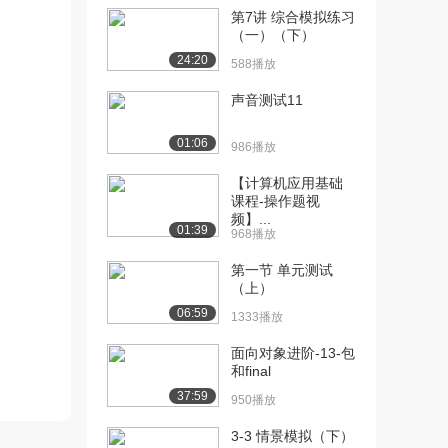
Finis...
第7讲 综合模拟练习
（一）（下）
620播放
24:20
588播放
[13] S01E05 期末测试
待播放
Final...
声音测试11
1583播放
01:06
986播放
[14] S01E05 期末测试
15:01
Final...
【计算机应用基础
1342播放
课程-操作题视
频】...
01:39
[15] S01E05 期末测试
968播放
14:52
Final...
第一节 单元测试
1424播放
（上）
06:59
[16] 预告片-丘吉尔的秘密
01:34
1333播放
特工
面向对象进阶-13-包
683播放
和final
37:59
950播放
3-3 情景模拟（下）