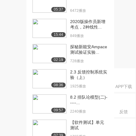
05:37
6472播放
2020版操作员新增
考点，2种线性...
15:44
849播放
探秘新能安Ampace
测试验证实验...
02:19
728播放
2.3 反馈控制系统实
验（上）
08:36
1925播放
APP下载
8.2 排队论模型(二)-
----...
09:57
2240播放
反馈
【软件测试】单元
测试
07:39