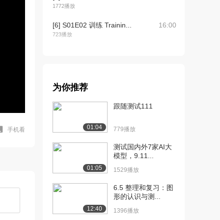
1772播放
[6] S01E02 训练 Trainin...
16:00
723播放
[7] S01E03 求生 Surviva...
14:53
1103播放
[8] S01E03 求生 Surviva...
14:56
为你推荐
761播放
跟随测试111
[9] S01E03 求生 Surviva...
14:46
988播放
01:04
779播放
手机看
[10] S01E04 精修学校
15:37
测试国内外7家AI大
Finis...
模型，9.11...
863播放
01:05
1529播放
[11] S01E04 精修学校
15:42
6.5 整理和复习：图
Finis...
形的认识与测...
939播放
12:40
1396播放
[12] S01E04 精修学校
15:33