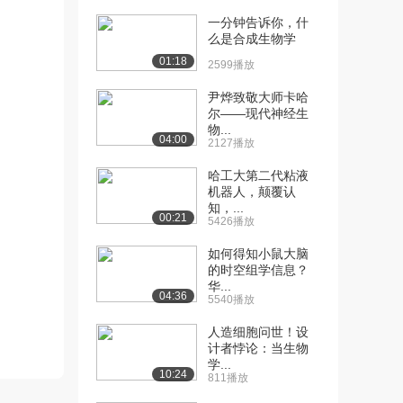
一分钟告诉你，什
[10] 可汗学院公开课 免疫
05:04
么是合成生物学
系统：细胞毒性...
01:18
2599播放
2683播放
尹烨致敬大师卡哈
[11] 可汗学院公开课 免疫
待播放
尔——现代神经生
系统：细胞毒性...
物...
04:00
2370播放
2127播放
[12] 可汗学院公开课 免疫
05:35
哈工大第二代粘液
机器人，颠覆认
系统：B 细胞...
知，...
2054播放
00:21
5426播放
[13] 可汗学院公开课 免疫
05:35
如何得知小鼠大脑
系统：B 细胞...
的时空组学信息？
2998播放
华...
04:36
5540播放
[14] 可汗学院公开课 免疫
09:48
人造细胞问世！设
系统：克隆选择
计者悖论：当生物
3528播放
学...
10:24
811播放
[15] 可汗学院公开课 免疫
07:16