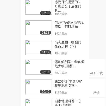
系统：自身与非...
冰为什么是滑的？
可能是分子层面的
2650播放
机...
13:10
1046播放
[16] 可汗学院公开课 免疫
07:16
系统：自身与非...
“哈里”受伤逐渐显现
2640播放
原型！阿斯塔知...
08:58
1614播放
[17] 可汗学院公开课 免疫
08:47
系统：白血细胞...
高考生物：细胞的
3698播放
生命历程（下）
14:17
[18] 可汗学院公开课 免疫
08:19
1076播放
系统：血液细胞...
运动解剖学 - 华东师
3285播放
范大学(国家...
12:23
6079播放
APP下载
第206期 “非典型鳞
状细胞意义不...
00:40
1186播放
反馈
国家地理科普：心
脏工作原理