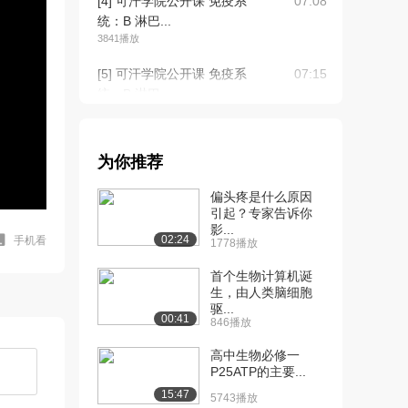
[4] 可汗学院公开课 免疫系
07:08
统：B 淋巴...
3841播放
[5] 可汗学院公开课 免疫系
07:15
统：B 淋巴...
3129播放
[6] 可汗学院公开课 免疫系
05:48
为你推荐
统：专职抗原...
3744播放
偏头疼是什么原因
引起？专家告诉你
[7] 可汗学院公开课 免疫系
05:52
影...
统：专职抗原...
02:24
手机看
1778播放
3087播放
首个生物计算机诞
[8] 可汗学院公开课 免疫系
生，由人类脑细胞
10:18
驱...
统：辅助性 ...
00:41
846播放
3439播放
高中生物必修一
[9] 可汗学院公开课 免疫系
10:15
P25ATP的主要...
统：辅助性 ...
15:47
5743播放
3047播放