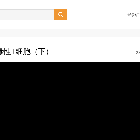

登录/
毒性T细胞（下）
2