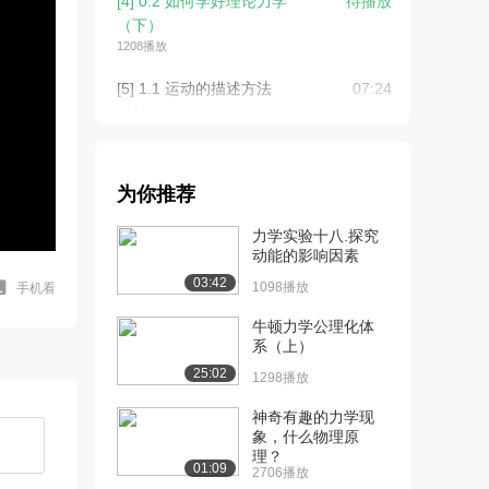
[4] 0.2 如何学好理论力学
待播放
（下）
1208播放
[5] 1.1 运动的描述方法
07:24
（1）
5637播放
[6] 1.1 运动的描述方法
08:45
为你推荐
（2）（上）
5833播放
力学实验十八.探究
动能的影响因素
[7] 1.1 运动的描述方法
08:43
03:42
（2）（下）
1098播放
手机看
1789播放
牛顿力学公理化体
系（上）
[8] 1.2 速度、加速度的分
08:46
25:02
量形式（1...
1298播放
2031播放
神奇有趣的力学现
象，什么物理原
[9] 1.2 速度、加速度的分
08:44
理？
量形式（1...
01:09
2706播放
717播放