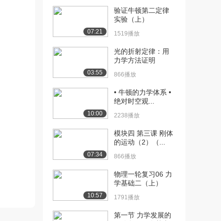
验证牛顿第二定律
[10] 1.2 速度、加速度的分
08:54
实验（上）
量形式（2...
07:21
1519播放
1966播放
光的折射定律：用
[11] 1.2 速度、加速度的分
08:54
力学方法证明
量形式（2...
03:55
866播放
1472播放
• 牛顿的力学体系 •
[12] 1.4 质点运动定律
05:29
绝对时空观...
（1）（上）
10:00
2238播放
2165播放
模块四 第三课 刚体
[13] 1.4 质点运动定律
05:26
的运动（2）（...
（1）（下）
07:34
1263播放
866播放
[14] 1.4 质点运动定律
物理一轮复习06 力
11:12
学基础二（上）
（2）（上）
1756播放
10:57
1791播放
[15] 1.4 质点运动定律
11:18
第一节 力学发展的