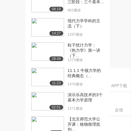
三阶段：三个基本...
（2）（下）
977播放
08:19
962播放
现代力学学科的主
流（下）
14:27
1297播放
粒子统计力学：
《热力学》第一讲
（下...
28:49
1273播放
11.1.1 牛顿力学的
经典概念（...
11:23
1470播放
APP下载
演示乐高技术的3个
基本力学原理
02:01
1271播放
反馈
【北京师范大学公
开课：格物致理批
判...