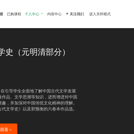
注册
已购课程
个人中心

内容中心

关注我们
进入关怀模式
学史（元明清部分）
旨在引导学生全面地了解中国古代文学发展
典作品、文学思潮等知识，进而增进对中国
情趣，并加深对中国传统文化精神的理解。
古代文学史》以及郭预衡的六卷本作品选。
观看～