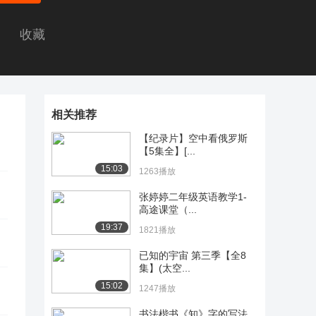
收藏
相关推荐
【纪录片】空中看俄罗斯
【5集全】[...
15:03
1263播放
张婷婷二年级英语教学1-
高途课堂（...
19:37
1821播放
已知的宇宙 第三季【全8
集】(太空...
15:02
1247播放
书法楷书《知》字的写法