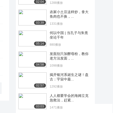
02:04
1288播放
农家小土豆这样炒，拿大
鱼肉也不换，...
03:39
1331播放
何以中国 | 当孔子与朱熹
坐论千年
05:14
880播放
发面别只加酵母粉，教你
老方法发面，...
04:58
1098播放
揭开银河系诞生之谜！盘
古：宇宙中最...
02:57
1292播放
人人都要学会的海姆立克
急救法，赶紧...
03:03
1471播放