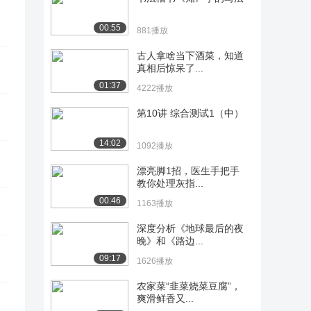
00:55
881播放
古人拿啥当下酒菜，知道
真相后惊呆了...
01:37
4222播放
第10讲 综合测试1（中）
14:02
1092播放
漂亮脚1招，医生手把手
教你处理灰指...
00:46
1163播放
深度分析《地球最后的夜
晚》和《路边...
09:17
1626播放
农家菜“韭菜烧菜豆腐”，
爽滑鲜香又...