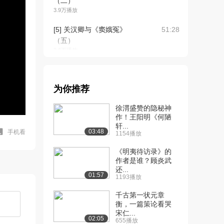
（二）
3.9万播放
[5] 关汉卿与《窦娥冤》
51:28
（五）
3.6万播放
[6] 王实甫与《西厢记》
45:35
（一）
为你推荐
4.2万播放
徐渭盛赞的隐秘神
[7] 王实甫与《西厢记》
47:40
作！王阳明《何陋
（二）
轩...
3.3万播放
03:48
手机看
1154播放
[8] 王实甫与《西厢记》
55:39
《明夷待访录》的
（三）
作者是谁？顾炎武
还...
3.2万播放
01:57
1193播放
[9] 白朴与马致远
48:38
千古第一状元章
3.7万播放
衡，一篇策论看哭
宋仁...
[10] 高则诚与《琵琶记》1
51:33
02:05
655播放