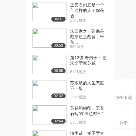
3.3万播放
王安石到底是一个
什么样的人？你是
[18] 《三国志演义》
51:11
否...
06:31
2543播放
（一）
4.4万播放
宋四家之一到底是
蔡京还是蔡襄，米
[19] 《三国志演义》
51:10
芾...
00:53
（二）
834播放
3.3万播放
第12讲 奇男子：北
宋文学家苏轼
[20] 《三国志演义》
51:07
（三）
06:58
6131播放
3.1万播放
苏东坡的人生态度
[21] 《三国志演义》
51:02
不一般
（四）
02:32
1376播放
APP下载
3.2万播放
苏轼和佛印、王安
[22] 《水浒传》（一）
51:31
石写的“酒色财气”...
4.9万播放
02:44
1355播放
反馈
[23] 《水浒传》（二）
53:24
猜字谜，孝子学古
3.5万播放