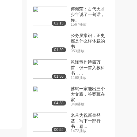
3.1万播放
傅佩荣：古代天才
[11] 高则诚与《琵琶记》2
少年说了一句话，
49:17
你...
2.6万播放
02:15
1567播放
[12] 北京师范大学公开
50:40
公务员常识，正史
课：中国古代文学史...
都是什么样体裁的
3.9万播放
书...
01:20
953播放
[13] 元代诗文（一）
54:47
乾隆帝作诗四万
3.0万播放
首，仅一首入教科
书，...
[14] 元代诗文（二）
48:08
01:50
1168播放
2.4万播放
苏轼一家能出三个
[15] 宋元话本（一）
52:17
大文豪，答案藏在
2.5万播放
家...
04:38
849播放
[16] 宋元话本（二）
57:09
米芾为祝新皇登
2.2万播放
基，写下一部行
书，卷...
[17] 章回体小说的形成与
50:50
00:55
1472播放
演变