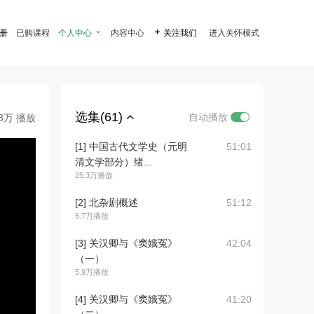
注册
已购课程
个人中心

内容中心

关注我们
进入关怀模式
选集(61)
自动播放
.3万 播放
[1] 中国古代文学史（元明
51:01
清文学部分）绪...
25.3万播放
[2] 北杂剧概述
51:12
6.7万播放
[3] 关汉卿与《窦娥冤》
42:04
（一）
5.9万播放
[4] 关汉卿与《窦娥冤》
41:20