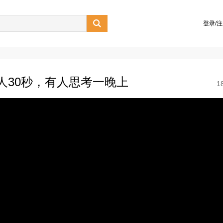

登录/
有人30秒，有人思考一晚上
1