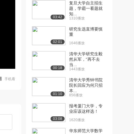
复旦大学自主招生
题，学霸一看题就
知...
03:42
1310播放
研究生选直博要慎
重
02:01
1646播放
清华大学研究生毅
然从军，“再不去
当...
00:18
1443播放
手机看
清华大学秀钟书院
院长回应为何只招
本...
01:10
856播放
报考厦门大学，专
业应该这样选！
03:08
1620播放
华东师范大学数学