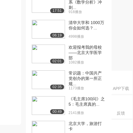
系《数学分析》冲
刺...
17:51
918播放
清华大学和 1000万
你会如何选？...
06:19
4998播放
欢迎报考我的母校
——北京大学医学
部
02:01
1082播放
常识题：中国共产
党创办的第一所正
规...
02:35
1173播放
APP下载
《毛主席100问》之
5：毛主席真的...
00:49
2141播放
反馈
北京大学，旅游打
卡