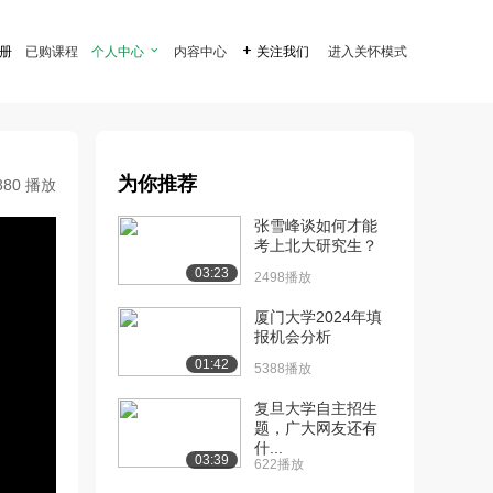
注册
已购课程
个人中心

内容中心

关注我们
进入关怀模式
为你推荐
880 播放
张雪峰谈如何才能
考上北大研究生？
03:23
2498播放
厦门大学2024年填
报机会分析
01:42
5388播放
复旦大学自主招生
题，广大网友还有
什...
03:39
622播放