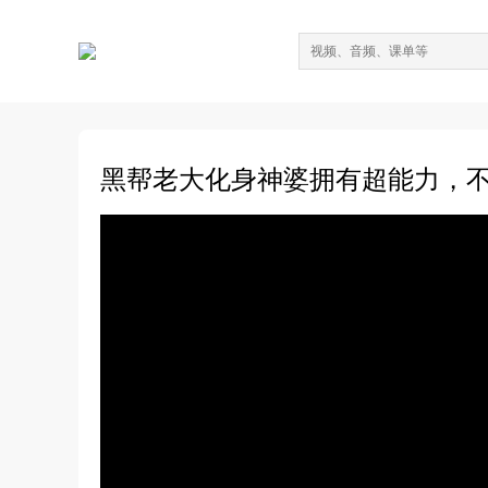
黑帮老大化身神婆拥有超能力，