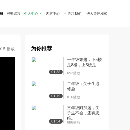
注册
已购课程
个人中心

内容中心

关注我们
进入关怀模式
为你推荐
915 播放
一年级难题，下5楼
是8楼，上5楼是...
01:38
652播放
二年级：尖子生必
修题
01:19
816播放
三年级附加题，尖
子生不会，逻辑思
维...
01:54
686播放