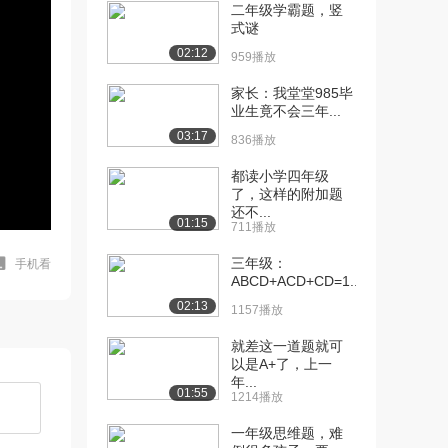
二年级学霸题，竖
式谜
02:12
959播放
家长：我堂堂985毕
业生竟不会三年...
03:17
836播放
都读小学四年级
了，这样的附加题
还不...
01:15
711播放
三年级：
手机看
ABCD+ACD+CD=1...
02:13
1157播放
就差这一道题就可
以是A+了，上一
年...
01:55
1214播放
一年级思维题，难