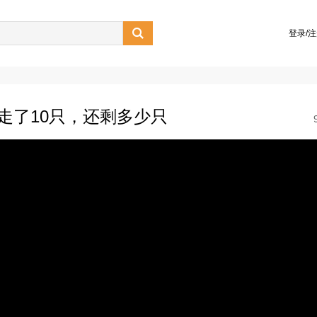

登录/
走了10只，还剩多少只