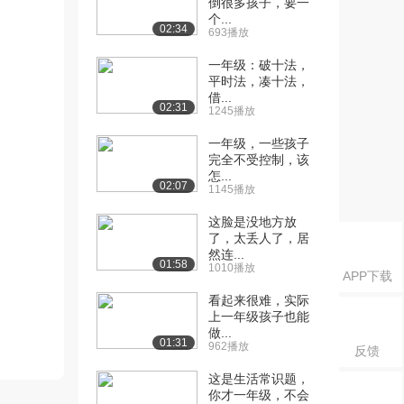
倒很多孩子，要一
个...
02:34
693播放
一年级：破十法，
平时法，凑十法，
借...
02:31
1245播放
一年级，一些孩子
完全不受控制，该
怎...
02:07
1145播放
这脸是没地方放
了，太丢人了，居
然连...
01:58
1010播放
APP下载
看起来很难，实际
上一年级孩子也能
做...
01:31
962播放
反馈
这是生活常识题，
你才一年级，不会