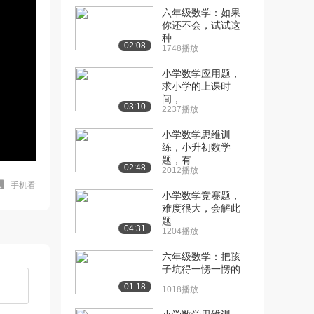
六年级数学：如果
你还不会，试试这
种...
02:08
1748播放
小学数学应用题，
求小学的上课时
间，...
03:10
2237播放
小学数学思维训
练，小升初数学
题，有...
02:48
2012播放
手机看
小学数学竞赛题，
难度很大，会解此
题...
04:31
1204播放
六年级数学：把孩
子坑得一愣一愣的
01:18
1018播放