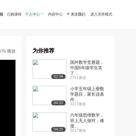
注册
已购课程
个人中心

内容中心

关注我们
进入关怀模式
为你推荐
476 播放
国外数学竞赛题，
中国6年级学生笑
了...
02:38
2701播放
小学五年级上册数
学题目，家长说条
件...
04:33
3277播放
六年级思维数学，
班上无人做对，难
度...
04:25
5017播放