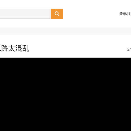

登录/
思路太混乱
2