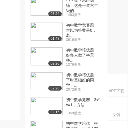
小学数学思维训
练，这是一道六年
级的...
03:54
1483播放
初中数学竞赛题，
本以为答案是0，
老...
01:48
3616播放
初中数学培优题，
好多人做了半天，
整...
02:26
1376播放
初中数学培优题，
平时基础好的同
学，...
02:28
2072播放
APP下载
初中数学竞赛，3x²-
x=1，方法...
02:15
1359播放
反馈
初中数学培优：根