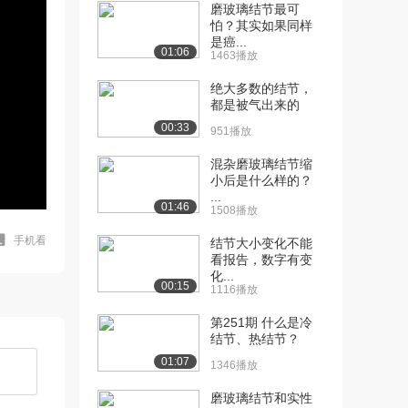
磨玻璃结节最可
怕？其实如果同样
是癌...
01:06
1463播放
绝大多数的结节，
都是被气出来的
00:33
951播放
混杂磨玻璃结节缩
小后是什么样的？
...
01:46
1508播放
手机看
结节大小变化不能
看报告，数字有变
化...
00:15
1116播放
第251期 什么是冷
结节、热结节？
01:07
1346播放
磨玻璃结节和实性