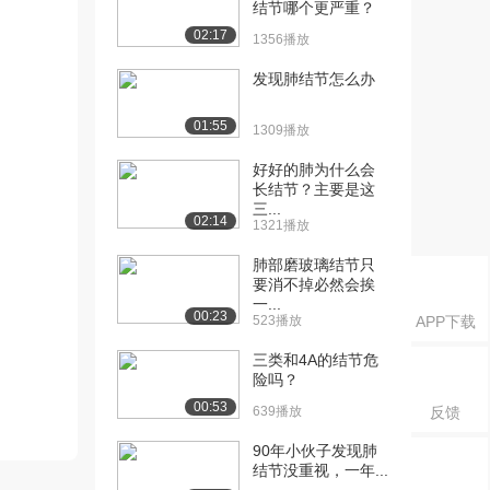
结节哪个更严重？
02:17
1356播放
发现肺结节怎么办
01:55
1309播放
好好的肺为什么会
长结节？主要是这
三...
02:14
1321播放
肺部磨玻璃结节只
要消不掉必然会挨
一...
00:23
523播放
APP下载
三类和4A的结节危
险吗？
00:53
639播放
反馈
90年小伙子发现肺
结节没重视，一年...