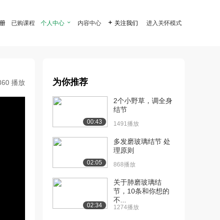
注册
已购课程
个人中心

内容中心

关注我们
进入关怀模式
为你推荐
860 播放
2个小野草，调全身
结节
00:43
1491播放
多发磨玻璃结节 处
理原则
02:05
868播放
关于肺磨玻璃结
节，10条和你想的
不...
02:34
1274播放