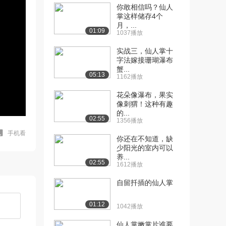
你敢相信吗？仙人
掌这样储存4个
月，...
01:09
1037播放
实战三，仙人掌十
字法嫁接珊瑚瀑布
蟹...
05:13
1162播放
花朵像瀑布，果实
像刺猬！这种有趣
的...
02:55
1356播放
手机看
你还在不知道，缺
少阳光的室内可以
养...
02:55
1612播放
自留扦插的仙人掌
01:12
1042播放
仙人掌嫩掌片谁要