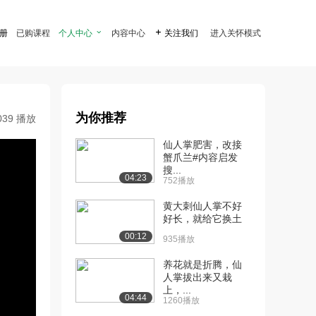
注册
已购课程
个人中心

内容中心

关注我们
进入关怀模式
为你推荐
039 播放
仙人掌肥害，改接
蟹爪兰#内容启发
搜...
04:23
752播放
黄大刺仙人掌不好
好长，就给它换土
00:12
935播放
养花就是折腾，仙
人掌拔出来又栽
上，...
04:44
1260播放