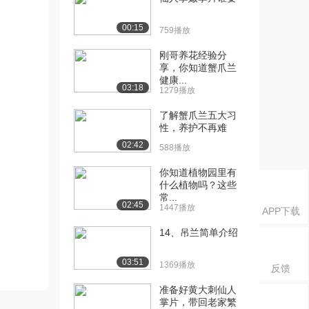
00:15
759播放
刚哥养花经验分
享，你知道蟹爪兰
健康...
03:18
1279播放
了解蟹爪兰五大习
性，养护不再难
02:42
588播放
你知道植物园里有
什么植物吗？这些
常...
02:45
1447播放
APP下载
14、吊兰简单介绍
03:51
1369播放
反馈
准备好黄大刺仙人
掌片，带回老家繁