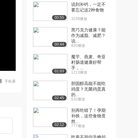
说到补钙，一定不
要忘记这2种食物
00:55
3239播放
黑巧克力健康？能
作为减脂、减肥？
说...
00:44
835播放
魔芋、燕麦、奇亚
籽肠道健康好帮
手，...
01:03
1213播放
手机看
胆固醇高能不能吃
鸡蛋？无菌鸡蛋真
的...
02:45
532播放
别再吃错了！孕期
补铁，这些食物竟
然...
02:12
777播放
吃着不甜但升糖却