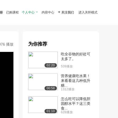
注册
已购课程
个人中心

内容中心

关注我们
进入关怀模式
为你推荐
976 播放
吃全谷物的好处可
太多了。
02:20
539播放
营养健康吃水果！
来看看这几种低升
糖...
00:58
1312播放
怎么吃可以降低胆
固醇水平？这三类
食...
01:10
628播放