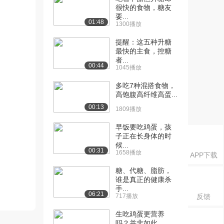
很快的食物，糖友
要...
01:48
1300播放
提醒：这五种升糖
最快的主食，控糖
者...
00:44
1045播放
多吃7种混搭食物，
高饱腹高纤维高蛋...
00:13
1809播放
早饭要吃鸡蛋，孩
子正在长身体的时
候...
00:31
1658播放
APP下载
糖、代糖、脂肪，
谁是真正的健康杀
手...
06:21
717播放
反馈
生吃鸡蛋更营养
吗？并非如此