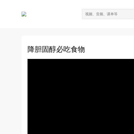
降胆固醇必吃食物