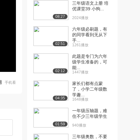
三年级语文上册 培
优课堂39 小狗...
08:27
2024播放
六年级必刷题，有
的同学看到无从下
手...
02:51
1261播放
此题是专门为六年
级学生准备的，可
能...
02:12
1447播放
手机看
家长们都有点蒙
了，小学二年级数
学趣...
04:35
1648播放
一年级压轴题，难
住不少三年级学生
01:59
940播放
三年级奥数，不要