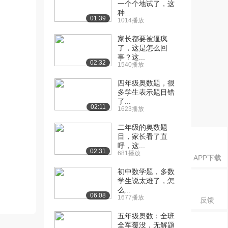
一个个地试了，这
种...
01:39
1014播放
家长都要被逼疯
了，这是怎么回
事？这...
02:32
1540播放
四年级奥数题，很
多学生表示题目错
了...
02:11
1623播放
二年级的奥数题
目，家长看了直
呼，这...
02:31
681播放
APP下载
初中数学题，多数
学生说太难了，怎
么...
06:08
1677播放
反馈
五年级奥数：全班
全军覆没，无解题