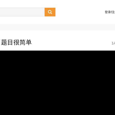

登录/
了题目很简单
1