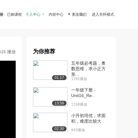
注册
已购课程
个人中心

内容中心

关注我们
进入关怀模式
为你推荐
415 播放
五年级必考题，奥
数思维，求小正方
形...
01:17
1292播放
一年级下册 -
Unit16_Re...
13:58
1168播放
小升初培优，求面
积，难度比较大
02:30
943播放