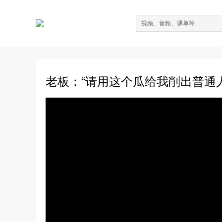
老板：“请用这个瓜给我削出普通