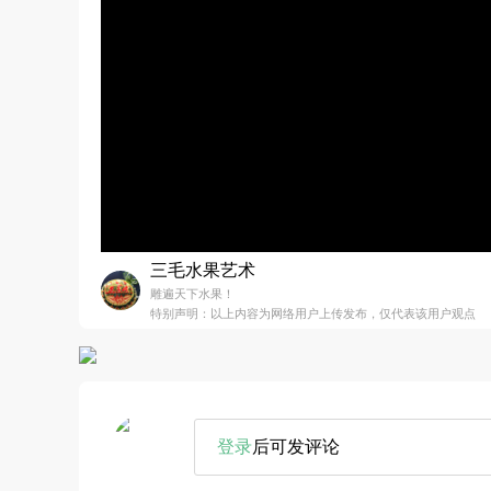
三毛水果艺术
雕遍天下水果！
特别声明：以上内容为网络用户上传发布，仅代表该用户观点
登录
后可发评论