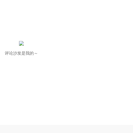
评论沙发是我的～