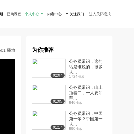
注册
已购课程
个人中心

内容中心

关注我们
进入关怀模式
为你推荐
501 播放
公务员常识，这句
话是谁说的，很多
人...
02:07
1724播放
公务员常识，山上
顶着二，一人要叩
拜...
01:05
946播放
公务员常识，中国
第一帝？中国第一
人...
01:17
990播放