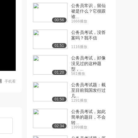
公务员常识，留仙
裙是什么？它很跟
谁...
00:56
1666播放
公务员考试，没答
案吗？我不信
01:51
1116播放
公务员考试，好像
没见过的这种题
型，...
01:20
581播放
手机看
公务员考试题：截
至目前我国发行过
几...
01:50
1291播放
公务员考试，如此
简单的题目，不会
转...
02:34
1399播放