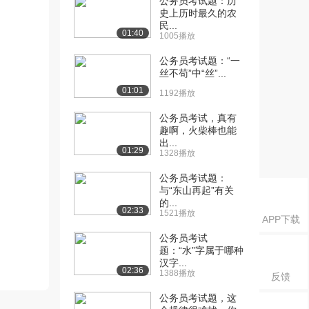
公务员考试题：历
史上历时最久的农
民...
01:40
1005播放
公务员考试题：“一
丝不苟”中“丝”...
01:01
1192播放
公务员考试，真有
趣啊，火柴棒也能
出...
01:29
1328播放
公务员考试题：
与“东山再起”有关
的...
02:33
1521播放
APP下载
公务员考试
题：“水”字属于哪种
汉字...
02:36
1388播放
反馈
公务员考试题，这