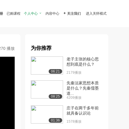
注册
已购课程
个人中心

内容中心

关注我们
进入关怀模式
为你推荐
270 播放
老子主张的核心思
想到底是什么？
06:21
2179播放
先秦法家思想本质
是什么？先秦儒墨
道...
08:25
4209播放
庄子在两千多年前
就具备认识论
01:36
1578播放