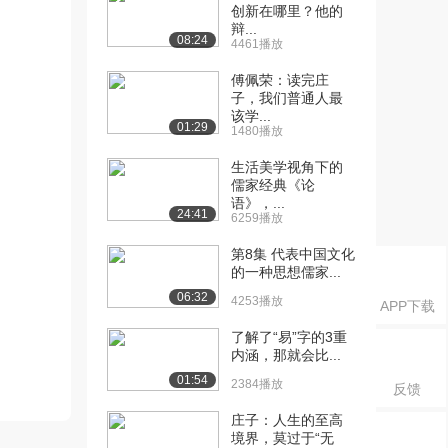
创新在哪里？他的
辩...
08:24
4461播放
傅佩荣：读完庄
子，我们普通人最
该学...
01:29
1480播放
生活美学视角下的
儒家经典《论
语》，...
24:41
6259播放
第8集 代表中国文化
的一种思想儒家...
06:32
4253播放
APP下载
了解了“易”字的3重
内涵，那就会比...
01:54
2384播放
反馈
庄子：人生的至高
境界，莫过于“无