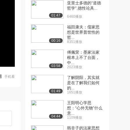
亚里士多德的“道德
哲学”,德性论具...
01:47
6460播放
福田康夫：儒家思
想是世界普世性的
哲...
00:16
8351播放
傅佩荣：墨家法家
根本上不了台面，
中...
03:58
2023播放
手机看
了解阴阳，其实就
是在了解我们如何
的...
01:49
1651播放
王阳明心学思
想：“心外无物”什么
意...
04:44
1109播放
韩非子的法家思想