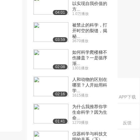
以实现自我价值的
方...
04:01
1.0万播放
被禁止的科学，打
开时空的裂缝，揭
秘...
03:59
3670播放
如何科学爬楼梯不
伤膝盖？一是循序
渐...
02:08
1301播放
人和动物的区别在
哪里？人开始用科
学...
02:16
1615播放
APP下载
为什么我推荐你学
生命科学？因为生
命...
01:41
1270播放
反馈
仪器科学与科技文
明的关系（下）