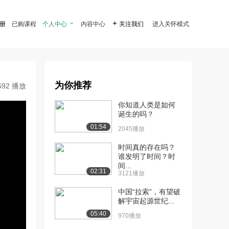
注册
已购课程
个人中心

内容中心

关注我们
进入关怀模式
为你推荐
692 播放
你知道人类是如何
诞生的吗？
01:54
2045播放
时间真的存在吗？
谁发明了时间？时
间...
02:31
3121播放
中国“拉索”，有望破
解宇宙起源世纪...
05:40
970播放