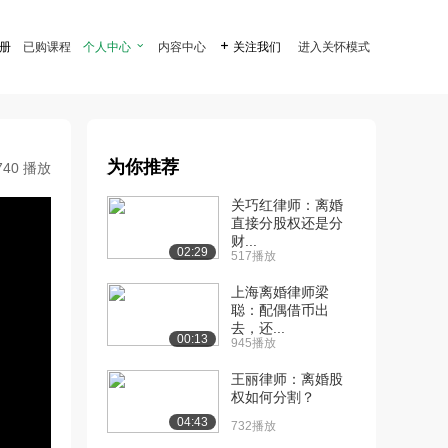
注册
已购课程
个人中心

内容中心

关注我们
进入关怀模式
为你推荐
740 播放
关巧红律师：离婚
直接分股权还是分
财...
02:29
517播放
上海离婚律师梁
聪：配偶借币出
去，还...
00:13
945播放
王丽律师：离婚股
权如何分割？
04:43
732播放