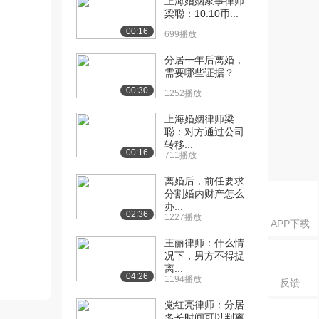
上海婚姻家事律师
梁聪：10.10币...
00:16
699播放
分居一年后离婚，
需要哪些证据？
00:30
1252播放
上海婚姻律师梁
聪：对方通过公司
转移...
00:16
711播放
离婚后，前任要求
分割婚内财产怎么
办...
02:36
1227播放
APP下载
王丽律师：什么情
况下，男方不得提
离...
04:26
1194播放
反馈
党红亮律师：分居
多长时间可以判离