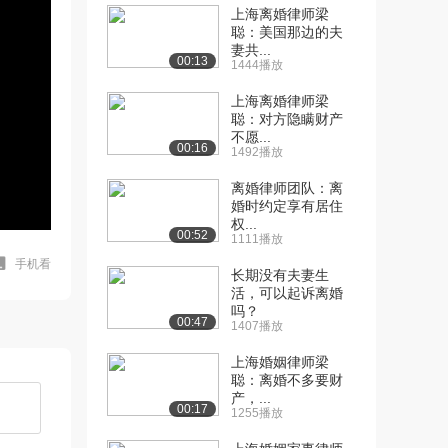
上海离婚律师梁
聪：美国那边的夫
妻共...
00:13
1444播放
上海离婚律师梁
聪：对方隐瞒财产
不愿...
00:16
1492播放
离婚律师团队：离
婚时约定享有居住
权...
00:52
1111播放
手机看
长期没有夫妻生
活，可以起诉离婚
吗？
00:47
1407播放
上海婚姻律师梁
聪：离婚不多要财
产，...
00:17
1255播放