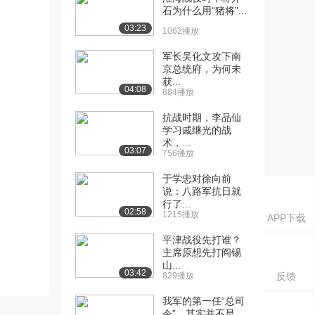
石为什么用“猪将”...
03:23
1062播放
军长吴化文攻下南
京总统府，为何未
获...
04:08
884播放
抗战时期，李品仙
学习戚继光的战
术，...
03:07
756播放
于学忠对徐向前
说：八路军抗日就
行了...
02:58
1215播放
APP下载
平津战役先打谁？
主席原想先打阎锡
山...
03:42
829播放
反馈
我军的第一任“总司
令”，其实并不是...