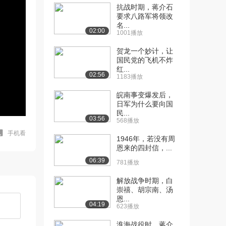
抗战时期，蒋介石
要求八路军将领改
名...
02:00
1001播放
贺龙一个妙计，让
国民党的飞机不炸
红...
02:56
1183播放
皖南事变爆发后，
日军为什么要向国
民...
03:56
568播放
手机看
1946年，若没有周
恩来的四封信，...
06:39
781播放
解放战争时期，白
崇禧、胡宗南、汤
恩...
04:19
623播放
淮海战役时，蒋介