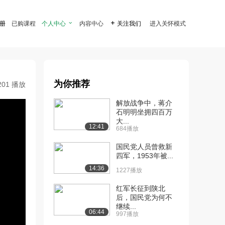
注册
已购课程
个人中心

内容中心

关注我们
进入关怀模式
为你推荐
201 播放
解放战争中，蒋介
石明明坐拥四百万
大...
12:41
684播放
国民党人员曾救新
四军，1953年被...
14:36
1227播放
红军长征到陕北
后，国民党为何不
继续...
06:44
997播放