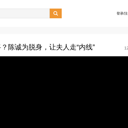

登录/
？陈诚为脱身，让夫人走“内线”
1