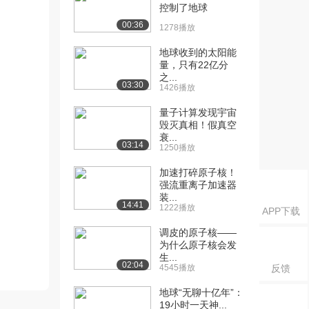
控制了地球
00:36
1278播放
地球收到的太阳能
量，只有22亿分
之...
03:30
1426播放
量子计算发现宇宙
毁灭真相！假真空
衰...
03:14
1250播放
加速打碎原子核！
强流重离子加速器
装...
14:41
1222播放
APP下载
调皮的原子核——
为什么原子核会发
生...
02:04
4545播放
反馈
地球“无聊十亿年”：
19小时一天神...