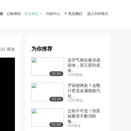
注册
已购课程
个人中心

内容中心

关注我们
进入关怀模式
为你推荐
531 播放
连空气都会被冻成
固体，冥王星到底
有...
02:00
1389播放
宇宙烧烤架？这颗
行星连金属都能汽
化...
03:18
1266播放
过程不可逆！恒星
核聚变不断消耗
氢，...
01:09
908播放