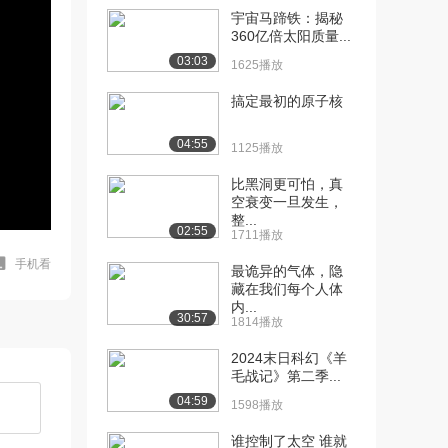
宇宙马蹄铁：揭秘
360亿倍太阳质量...
03:03
1625播放
搞定最初的原子核
04:55
1125播放
比黑洞更可怕，真
空衰变一旦发生，
整...
02:55
1711播放
手机看
最诡异的气体，隐
藏在我们每个人体
内...
30:57
1814播放
2024末日科幻《羊
毛战记》第二季...
04:59
1598播放
谁控制了太空 谁就