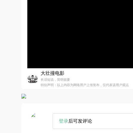
大壮撞电影
长话短说，简明扼要
特别声明：以上内容为网络用户上传发布，仅代表该用户观点
登录
后可发评论