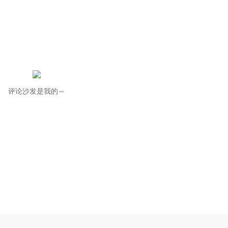
评论沙发是我的～