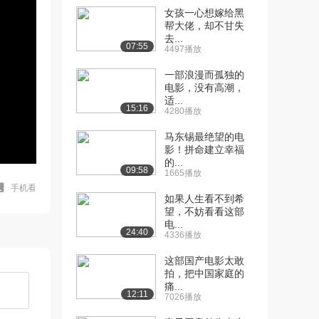
女孩一心想嫁给黑
帮大佬，却不甘失
去...
07:55
4497播放
一部浪漫而孤独的
电影，没有高潮，
适...
15:16
4280播放
马东锡最绝望的电
影！拼命建立幸福
的...
09:58
1665播放
手机看
如果人生看不到希
望，不妨看看这部
电...
24:40
4336播放
这部国产电影太敢
拍，把中国家庭的
痛...
12:11
7026播放