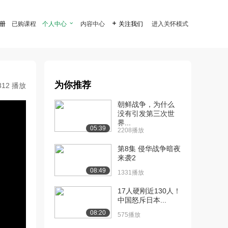
注册
已购课程
个人中心

内容中心

关注我们
进入关怀模式
为你推荐
312 播放
朝鲜战争，为什么
没有引发第三次世
界...
05:39
2208播放
第8集 侵华战争暗夜
来袭2
08:49
1331播放
17人硬刚近130人！
中国怒斥日本...
08:20
575播放