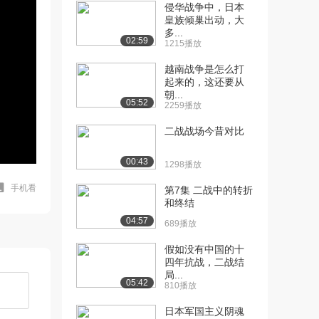
侵华战争中，日本
皇族倾巢出动，大
多...
02:59
1215播放
越南战争是怎么打
起来的，这还要从
朝...
05:52
2259播放
二战战场今昔对比
00:43
1298播放
手机看
第7集 二战中的转折
和终结
04:57
689播放
假如没有中国的十
四年抗战，二战结
局...
05:42
810播放
日本军国主义阴魂