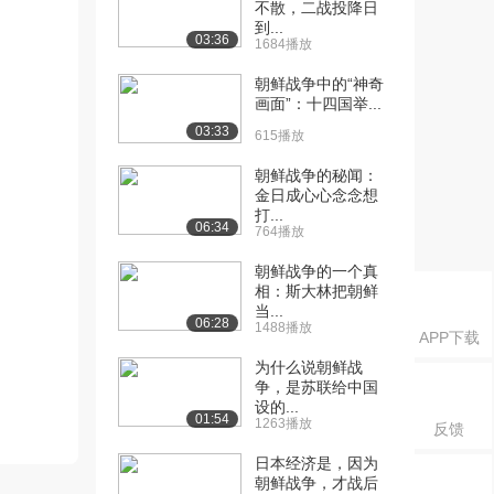
不散，二战投降日
到...
03:36
1684播放
朝鲜战争中的“神奇
画面”：十四国举...
03:33
615播放
朝鲜战争的秘闻：
金日成心心念念想
打...
06:34
764播放
朝鲜战争的一个真
相：斯大林把朝鲜
当...
06:28
1488播放
APP下载
为什么说朝鲜战
争，是苏联给中国
设的...
01:54
1263播放
反馈
日本经济是，因为
朝鲜战争，才战后