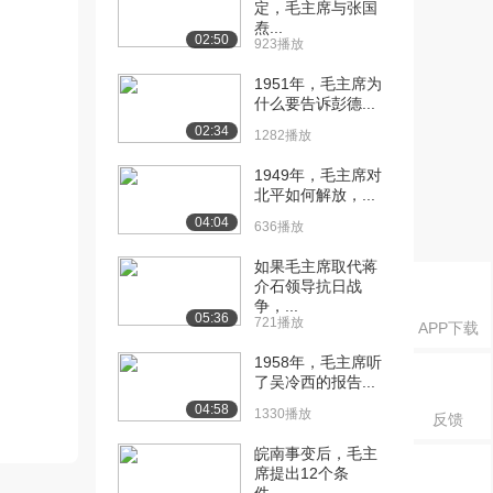
定，毛主席与张国
焘...
02:50
923播放
1951年，毛主席为
什么要告诉彭德...
02:34
1282播放
1949年，毛主席对
北平如何解放，...
04:04
636播放
如果毛主席取代蒋
介石领导抗日战
争，...
05:36
721播放
APP下载
1958年，毛主席听
了吴冷西的报告...
04:58
1330播放
反馈
皖南事变后，毛主
席提出12个条