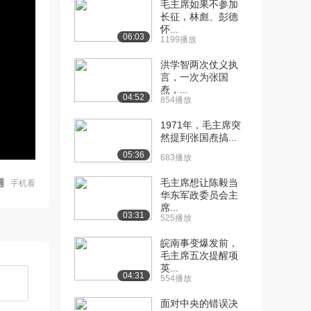
毛主席如果不参加
长征，林彪、彭德
怀...
06:03
1199播放
洪学智两次仗义执
言，一次为张国
焘，...
04:52
854播放
1971年，毛主席突
然提到张国焘搞...
05:36
683播放
毛主席想让陈毅当
手机看
华东军政委员会主
席...
03:31
525播放
皖南事变爆发前，
毛主席五次提醒项
英...
04:31
554播放
面对中央的错误决