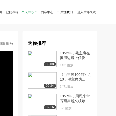
注册
已购课程
个人中心

内容中心

关注我们
进入关怀模式
为你推荐
685 播放
1952年，毛主席在
黄河边遇上任俊...
05:00
1431播放
《毛主席100问》之
10：毛主席为...
00:34
1471播放
1957年，周恩来审
阅南昌起义领导...
02:16
895播放