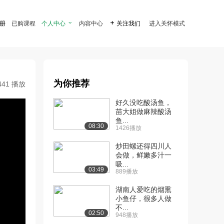
注册
已购课程
个人中心

内容中心

关注我们
进入关怀模式
为你推荐
441 播放
好久没吃酸汤鱼，
苗大姐做麻辣酸汤
鱼...
08:30
1426播放
炒田螺还得四川人
会做，鲜嫩多汁一
吸...
03:49
889播放
湖南人爱吃的烟熏
小鱼仔，很多人做
不...
02:50
948播放