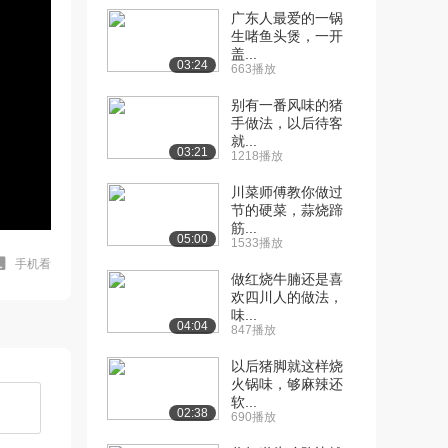
广东人最爱的一锅
生啫鱼头煲，一开
盖...
03:24
663播放
别有一番风味的猪
手做法，以后待客
就...
03:21
1218播放
川菜师傅教你做过
节的硬菜，蒜烧蹄
筋...
05:00
1533播放
手机看
做红烧牛腩还是喜
欢四川人的做法，
味...
04:04
847播放
以后猪脚就这样烧
火锅味，够麻辣还
软...
02:38
690播放