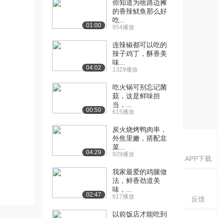
你知道为啥路边摊
的香辣鱿鱼那么好
吃...
01:00
954播放
连辣椒都可以吃的
辣子鸡丁，酥香美
味...
04:02
1329播放
吃火锅可别忘记菌
菇，这是鲜味担
当，...
00:50
615播放
炭火烧烤鸭肉串，
外焦里嫩，搭配韭
菜...
04:29
929播放
APP下载
我家最爱的鸡腿做
法，鲜香劲道美
味，...
02:47
617播放
反馈
以前饭店才能吃到