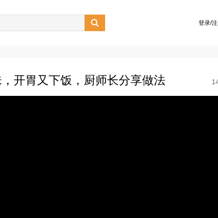

登录/
味，开胃又下饭，厨师长分享做法
1