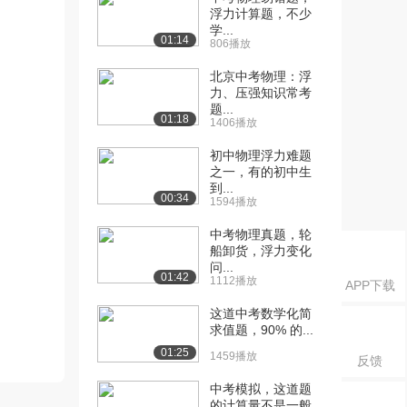
浮力计算题，不少
学...
01:14
806播放
北京中考物理：浮
力、压强知识常考
题...
01:18
1406播放
初中物理浮力难题
之一，有的初中生
到...
00:34
1594播放
中考物理真题，轮
船卸货，浮力变化
问...
01:42
1112播放
APP下载
这道中考数学化简
求值题，90% 的...
01:25
1459播放
反馈
中考模拟，这道题
的计算量不是一般