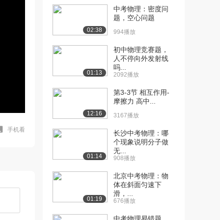
中考物理：密度问
题，空心问题
02:38
994播放
初中物理竞赛题，
人不停向外发射线
吗...
01:13
2092播放
第3-3节 相互作用-
摩擦力 高中...
12:16
3167播放
手机看
长沙中考物理：哪
个现象说明分子做
无...
01:14
908播放
北京中考物理：物
体在斜面匀速下
滑，...
01:19
676播放
中考物理易错题，