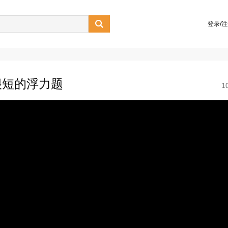

登录/
很短的浮力题
1