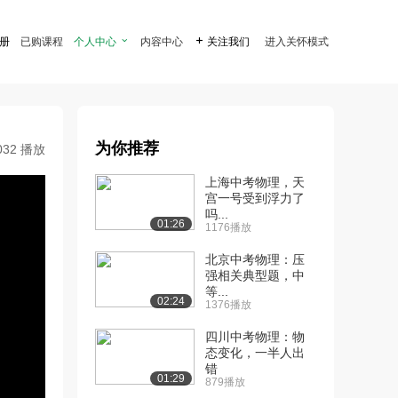
注册
已购课程
个人中心

内容中心

关注我们
进入关怀模式
为你推荐
032 播放
上海中考物理，天
宫一号受到浮力了
吗...
01:26
1176播放
北京中考物理：压
强相关典型题，中
等...
02:24
1376播放
四川中考物理：物
态变化，一半人出
错
01:29
879播放