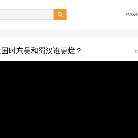

登录/
亡国时东吴和蜀汉谁更烂？
1