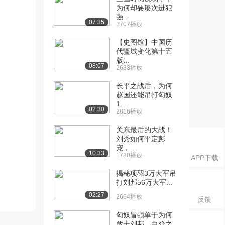
为何却要屡次进犯
强...
07:35
3707播放
【史图馆】中国历
代疆域变化第十五
版...
08:07
2683播放
长平之战后，为何
赵国还能吊打匈奴
1...
02:30
2816播放
关东最后的大战！
刘秀如何平定彭
宠，...
10:33
1730播放
APP下载
揭秘项羽3万大军吊
打刘邦56万大军...
02:27
2664播放
反馈
匈奴冒顿单于为何
放走刘邦，白登之