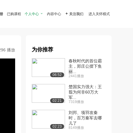
注册
已购课程
个人中心

内容中心

关注我们
进入关怀模式
为你推荐
296 播放
春秋时代的首位霸
主，郑庄公摆下鱼
丽...
06:52
2441播放
楚国实力强大：王
翦为何非60万大
军...
02:21
7319播放
刘邦、项羽攻秦
时，百万秦军去哪
儿了
02:23
8149播放