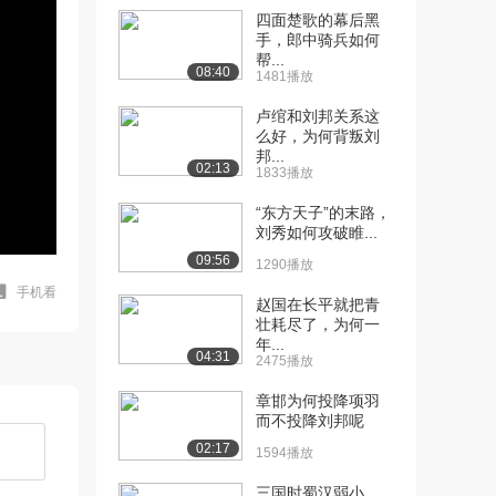
四面楚歌的幕后黑
手，郎中骑兵如何
帮...
08:40
1481播放
卢绾和刘邦关系这
么好，为何背叛刘
邦...
02:13
1833播放
“东方天子”的末路，
刘秀如何攻破睢...
09:56
1290播放
手机看
赵国在长平就把青
壮耗尽了，为何一
年...
04:31
2475播放
章邯为何投降项羽
而不投降刘邦呢
02:17
1594播放
三国时蜀汉弱小，