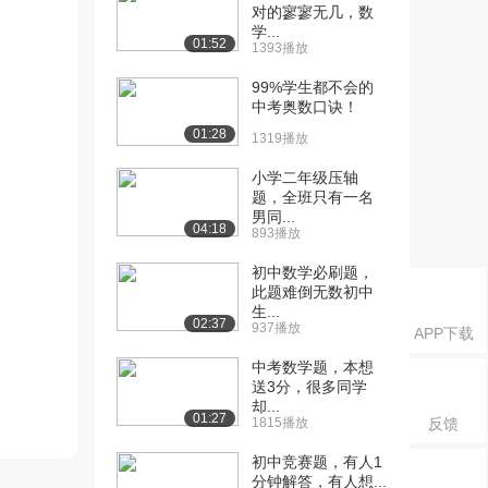
对的寥寥无几，数
学...
01:52
1393播放
99%学生都不会的
中考奥数口诀！
01:28
1319播放
小学二年级压轴
题，全班只有一名
男同...
04:18
893播放
初中数学必刷题，
此题难倒无数初中
生...
02:37
937播放
APP下载
中考数学题，本想
送3分，很多同学
却...
01:27
1815播放
反馈
初中竞赛题，有人1
分钟解答，有人想...