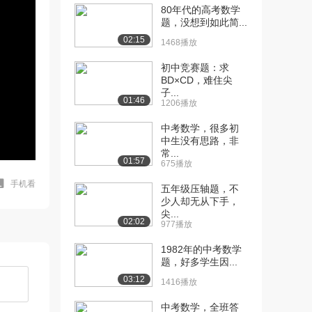
80年代的高考数学
题，没想到如此简...
02:15
1468播放
初中竞赛题：求
BD×CD，难住尖
子...
01:46
1206播放
中考数学，很多初
中生没有思路，非
常...
01:57
675播放
手机看
五年级压轴题，不
少人却无从下手，
尖...
02:02
977播放
1982年的中考数学
题，好多学生因...
03:12
1416播放
中考数学，全班答