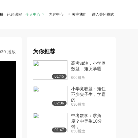
注册
已购课程
个人中心

内容中心

关注我们
进入关怀模式
为你推荐
939 播放
高考加油，小学奥
数题，难哭学霸
01:45
606播放
小学竞赛题：难住
不少尖子生，学霸
的...
02:06
630播放
中考数学：求角
度？中等生10分
钟，...
01:47
850播放