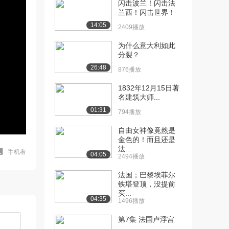
闪击波兰！闪击法
兰西！闪击世界！
14:05
2409播放
为什么意大利如此
分裂？
26:48
876播放
1832年12月15日著
名建筑大师...
01:31
794播放
自由女神像竟然是
金色的！而且还是
法...
手机看
04:05
2494播放
法国；巴黎埃菲尔
铁塔登顶，没提前
买...
04:35
1496播放
第7集 法国卢浮宫