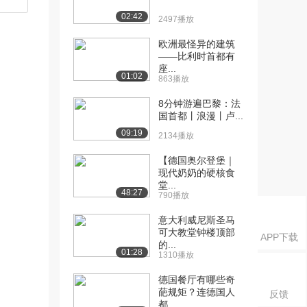
02:42
2497播放
欧洲最怪异的建筑
——比利时首都有
座...
01:02
863播放
8分钟游遍巴黎：法
国首都丨浪漫丨卢...
09:19
2134播放
【德国奥尔登堡｜
现代奶奶的硬核食
堂...
48:27
790播放
意大利威尼斯圣马
可大教堂钟楼顶部
APP下载
的...
01:28
1310播放
德国餐厅有哪些奇
葩规矩？连德国人
反馈
都...