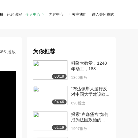
注册
已购课程
个人中心

内容中心

关注我们
进入关怀模式
为你推荐
366 播放
科隆大教堂，1248
年动工，188...
00:18
1360播放
“布达佩斯人游行反
对中国大学建设欧...
04:46
690播放
探索“卢森堡宫”如何
成为法国政治的...
01:19
1907播放