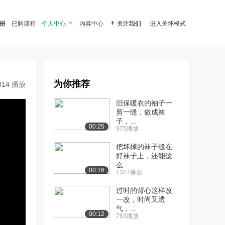
注册
已购课程
个人中心

内容中心

关注我们
进入关怀模式
为你推荐
814 播放
旧保暖衣的袖子一
剪一缝，做成袜
子，...
00:25
975播放
把坏掉的袜子缝在
好袜子上，还能这
么...
00:16
1327播放
过时的背心这样改
一改，时尚又透
气，...
00:12
763播放