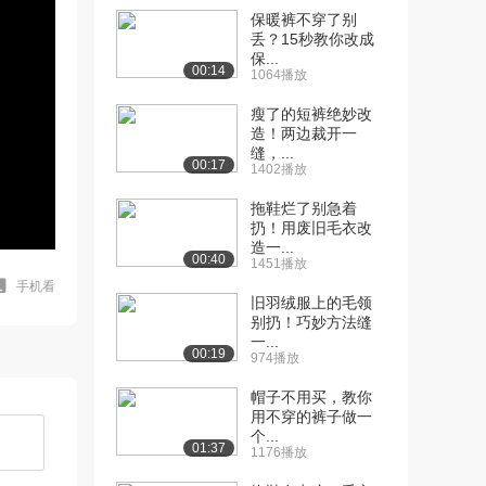
保暖裤不穿了别
丢？15秒教你改成
保...
00:14
1064播放
瘦了的短裤绝妙改
造！两边裁开一
缝，...
00:17
1402播放
拖鞋烂了别急着
扔！用废旧毛衣改
造一...
00:40
1451播放
手机看
旧羽绒服上的毛领
别扔！巧妙方法缝
一...
00:19
974播放
帽子不用买，教你
用不穿的裤子做一
个...
01:37
1176播放