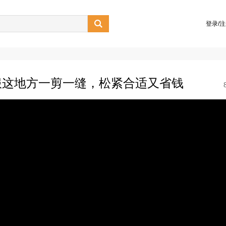

登录/
服这地方一剪一缝，松紧合适又省钱