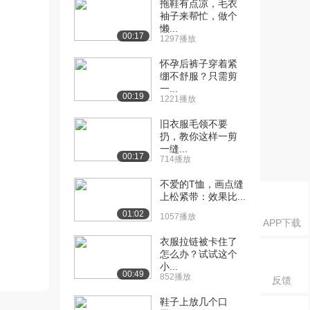
拖鞋有点凉，毛衣
袖子来帮忙，做个
懒...
00:17
1297播放
怀孕后裤子穿着紧
绷不舒服？只需剪
一...
00:19
1221播放
旧衣服毛领不要
扔，教你这样一剪
一缝...
00:17
714播放
不爱的T恤，画点缝
上松紧带：效果比...
01:02
1057播放
APP下载
衣服拉链被卡住了
怎么办？试试这个
小...
00:49
852播放
反馈
鞋子上放几个口