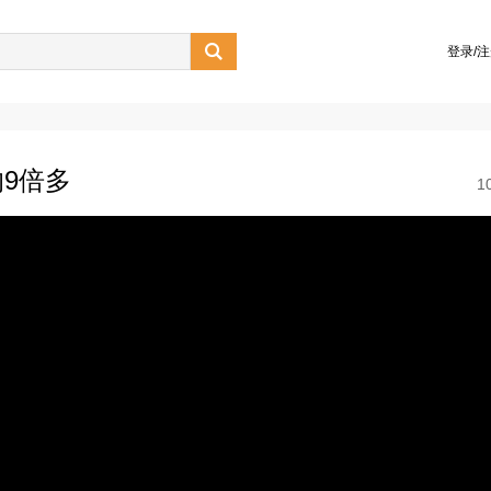

登录/
9倍多
1