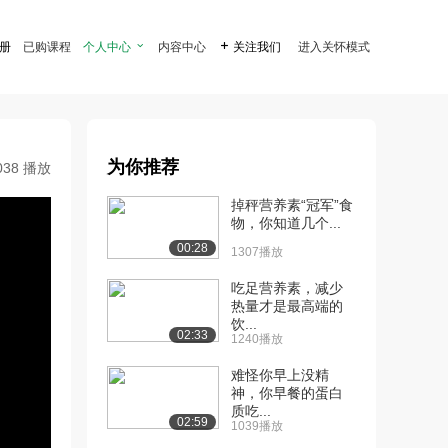
注册
已购课程
个人中心

内容中心

关注我们
进入关怀模式
为你推荐
038 播放
掉秤营养素“冠军”食
物，你知道几个...
00:28
1307播放
吃足营养素，减少
热量才是最高端的
饮...
02:33
1240播放
难怪你早上没精
神，你早餐的蛋白
质吃...
02:59
1039播放