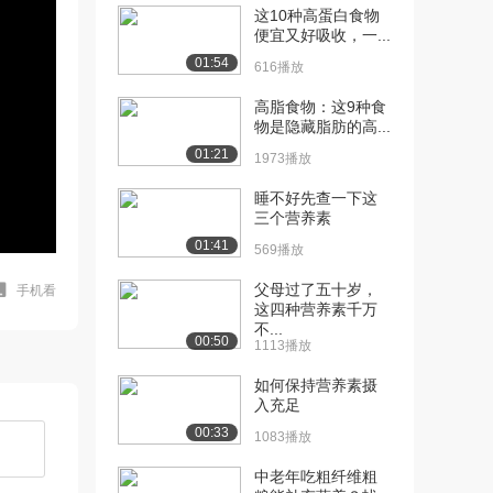
这10种高蛋白食物
便宜又好吸收，一...
01:54
616播放
高脂食物：这9种食
物是隐藏脂肪的高...
01:21
1973播放
睡不好先查一下这
三个营养素
01:41
569播放
父母过了五十岁，
手机看
这四种营养素千万
不...
00:50
1113播放
如何保持营养素摄
入充足
00:33
1083播放
中老年吃粗纤维粗