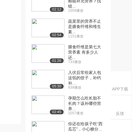
粮能补充营养？找
错...
02:12
1059播放
蔬菜里的营养不止
是膳食纤维和维生
素...
02:54
1151播放
膳食纤维是第七大
营养素 有多少人
还...
01:26
733播放
入伏后常给家人包
这馅的饺子，补钙
补...
05:30
939播放
APP下载
孕期怎么吃长胎不
长肉？该补哪些营
养...
02:45
1057播放
反馈
你还在给孩子吃“西
瓜芯”，小心糖分...