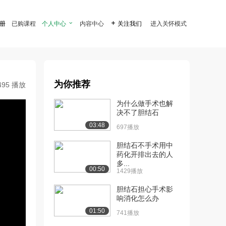
注册
已购课程
个人中心

内容中心

关注我们
进入关怀模式
为你推荐
495 播放
为什么做手术也解
决不了胆结石
03:48
697播放
胆结石不手术用中
药化开排出去的人
多...
00:50
1429播放
胆结石担心手术影
响消化怎么办
01:50
741播放