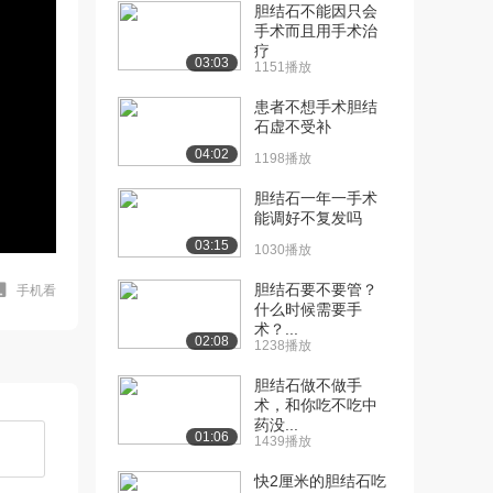
胆结石不能因只会
手术而且用手术治
疗
03:03
1151播放
患者不想手术胆结
石虚不受补
04:02
1198播放
胆结石一年一手术
能调好不复发吗
03:15
1030播放
胆结石要不要管？
手机看
什么时候需要手
术？...
02:08
1238播放
胆结石做不做手
术，和你吃不吃中
药没...
01:06
1439播放
快2厘米的胆结石吃