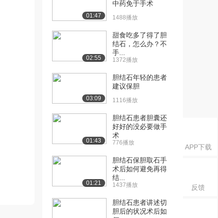
中药免于手术
01:47
1488播放
甜食吃多了得了胆
结石，怎么办？不
手...
02:55
1372播放
胆结石年轻的患者
建议保胆
03:09
1116播放
胆结石患者胆囊还
好好的没必要做手
术
01:43
776播放
APP下载
胆结石保胆取石手
术后如何避免再得
结...
01:21
1437播放
反馈
胆结石患者讲述切
胆后的状况术后如