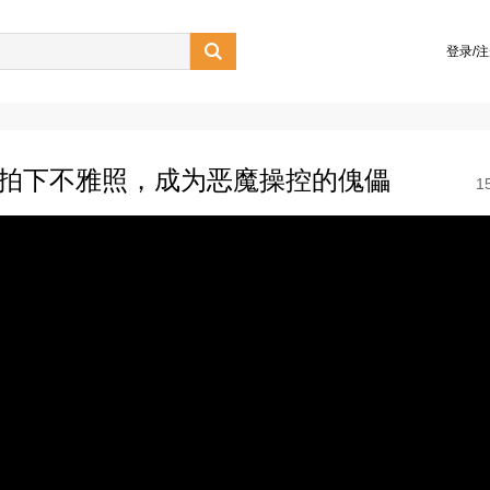

登录/
被拍下不雅照，成为恶魔操控的傀儡
1