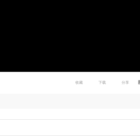
收藏
下载
分享