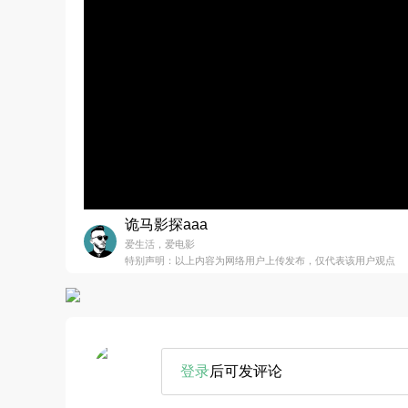
诡马影探aaa
爱生活，爱电影
特别声明：以上内容为网络用户上传发布，仅代表该用户观点
登录
后可发评论