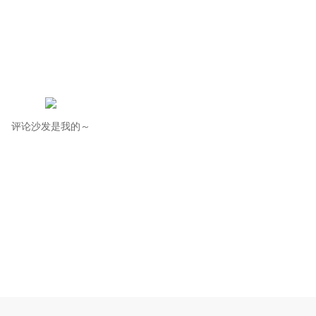
评论沙发是我的～