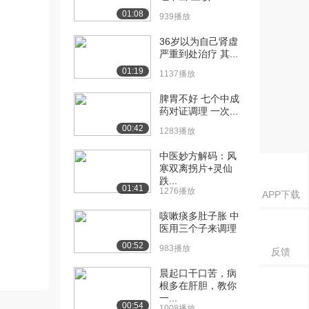
01:08
939播放
36岁以为自己肾虚
严重到处治疗 其...
01:19
1137播放
脾胃不好 七个中成
药对证调理 一次...
00:42
1283播放
中医妙方解码：风
寒双离拐片+灵仙
跌...
01:41
1276播放
APP下载
咳嗽痰多肚子胀 中
医用三个子来调理
00:52
983播放
反馈
晨起口干口苦，病
根多在肝胆，教你
一...
00:54
1008播放