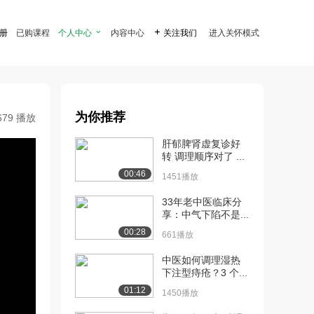
注册
已购课程
个人中心

内容中心

关注我们
进入关怀模式
为你推荐
679 播放
肝郁脾肾虚复诊好
转 调理顺序对了 ...
00:46
1451播放
33年老中医临床分
享：中气下陷不是...
00:28
661播放
中医如何调理湿热
下注型痔疮？3 个...
01:12
1450播放