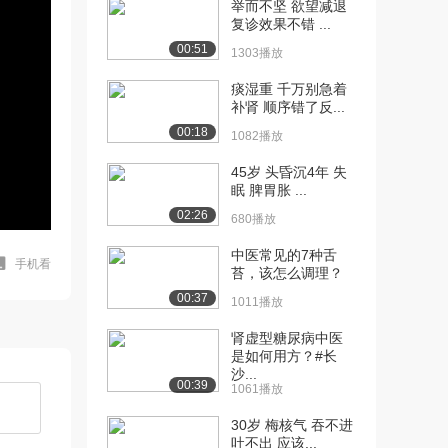
举而不坚 欲望减退
复诊效果不错 ...
00:51
1303播放
痰湿重 千万别急着
补肾 顺序错了反...
00:18
1082播放
45岁 头昏沉4年 失
眠 脾胃胀 ...
02:26
680播放
中医常见的7种舌
手机看
苔，该怎么调理？
00:37
1011播放
肾虚型糖尿病中医
是如何用方？#长
沙...
00:39
1061播放
30岁 梅核气 吞不进
吐不出 应该...