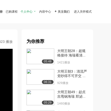
注册
已购课程
个人中心

内容中心

关注我们
进入关怀模式
为你推荐
823 播放
大明王朝28：超规
格接待 海瑞看清...
05:48
1421播放
大明王朝3：清流严
党吵得不可开交 ...
06:31
929播放
大明王朝49：赵贞
吉甩锅海瑞 郑泌...
05:29
1460播放