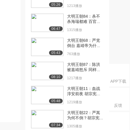
05:26
1213播放
大明王朝84：杀不
杀海瑞都难 百官...
06:47
1315播放
大明王朝68：严党
倒台 嘉靖帝为什...
05:43
763播放
大明王朝87：陈洪
被嘉靖怒斥 同样...
08:10
1217播放
APP下载
大明王朝11：血战
淳安前夜 胡宗宪...
05:48
1219播放
反馈
大明王朝22：严嵩
为何不倒？胡宗宪...
07:34
1305播放