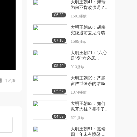
大明王朝41：海瑞
为何不肯改供词？...
06:23
1591播放
大明王朝60：胡宗
宪隐退前去见海瑞...
07:18
1565播放
大明王朝71：“六心
居”变“六必居...
05:49
913播放
大明王朝69：严嵩
手机看
留严世藩杀的结局...
05:57
1374播放
大明王朝63：如何
救齐大柱？靠不了...
04:59
621播放
大明王朝81：嘉靖
四十年未有愤怒 ...