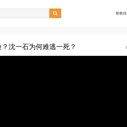

登录/
桑？沈一石为何难逃一死？