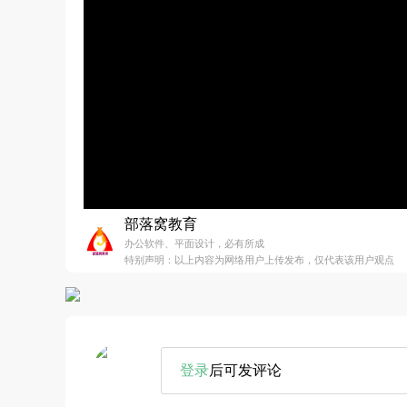
部落窝教育
办公软件、平面设计，必有所成
特别声明：以上内容为网络用户上传发布，仅代表该用户观点
登录
后可发评论