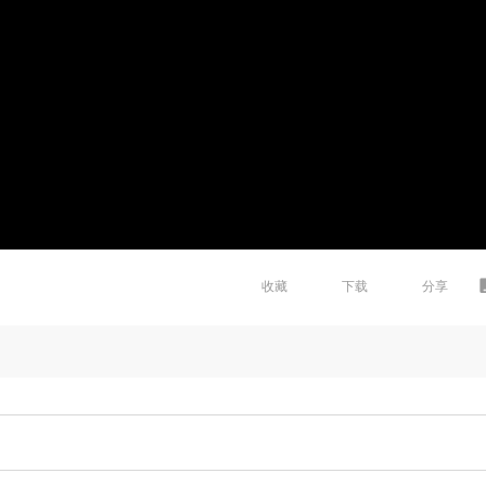
收藏
下载
分享