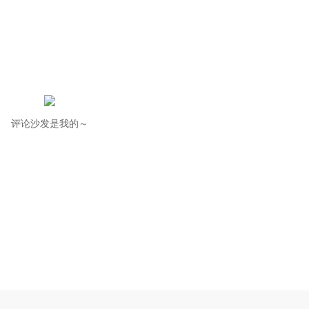
评论沙发是我的～