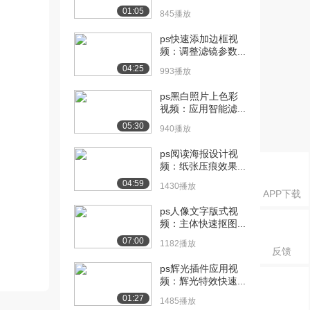
01:05
845播放
ps快速添加边框视
频：调整滤镜参数...
04:25
993播放
ps黑白照片上色彩
视频：应用智能滤...
05:30
940播放
ps阅读海报设计视
频：纸张压痕效果...
04:59
1430播放
APP下载
ps人像文字版式视
频：主体快速抠图...
07:00
1182播放
反馈
ps辉光插件应用视
频：辉光特效快速...
01:27
1485播放