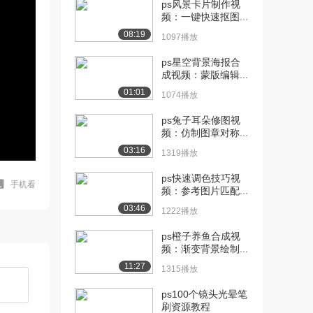
ps风景卡片制作视
频：一键快速抠图...
08:19
1097播放
ps星空背景海报合
成视频：蒙版编辑...
01:01
1074播放
ps兔子耳朵修图视
频：仿制图章对称...
03:16
1319播放
ps快速调色技巧视
手机看
频：参考图片匹配...
03:46
1222播放
ps橙子养鱼合成视
频：渐变背景绘制...
11:27
1315播放
ps100个镜头光晕笔
刷资源教程