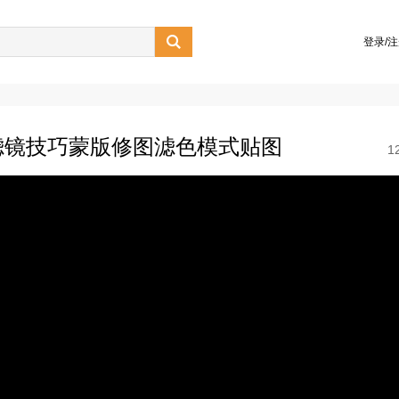

登录/
滤镜技巧蒙版修图滤色模式贴图
1