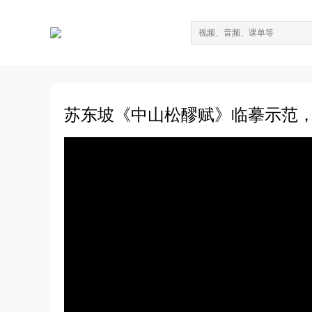
苏东坡《中山松醪赋》临摹示范