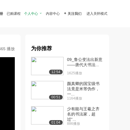
注册
已购课程
个人中心

内容中心

关注我们
进入关怀模式
为你推荐
465 播放
09_鲁公变法出新意
——唐代大书法...
12:54
1625播放
颜真卿的国宝级书
法竟是米芾伪作，
一...
00:51
1164播放
少有能与王羲之齐
名的书法家，超
过“...
01:04
886播放