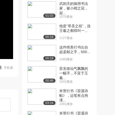
武则天的御用书法
家，被小楷之冠，
赵...
01:03
1070播放
他是“草圣之祖”，连
王羲之都得叫一...
00:18
1127播放
这件绝美行书出自
赵孟頫之手，500...
00:18
1480播放
手机看
苏东坡仙气飘飘的
一幅字，不亚于王
羲...
00:46
1042播放
米芾行书《苕溪诗
帖》，运笔有点拘
谨...
03:16
1491播放
米芾行书《苕溪诗