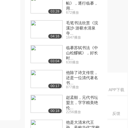
帖》，逐行临摹，
用...
03:28
672播放
毛笔书法欣赏《浣
溪沙·游蕲水清泉
寺...
04:16
1647播放
临摹苏轼书法《中
山松醪赋》，好长
时...
03:04
630播放
他除了诗文传世，
还是一位清代著名
书...
00:17
877播放
APP下载
赵孟頫，元代书坛
盟主，字字精美绝
伦...
00:18
2256播放
反馈
他是大清末代王
孙，号称当代“学柳