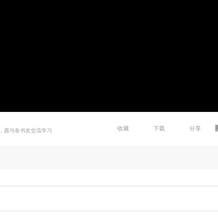
收藏
下载
分享
，愿与各书友交流学习