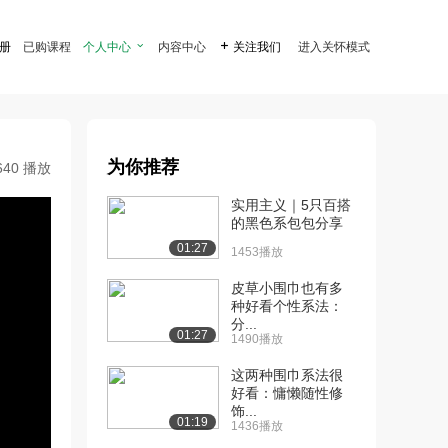
注册
已购课程
个人中心

内容中心

关注我们
进入关怀模式
为你推荐
640 播放
实用主义｜5只百搭
的黑色系包包分享
01:27
1453播放
皮草小围巾也有多
种好看个性系法：
分...
01:27
1490播放
这两种围巾系法很
好看：慵懒随性修
饰...
01:19
1436播放