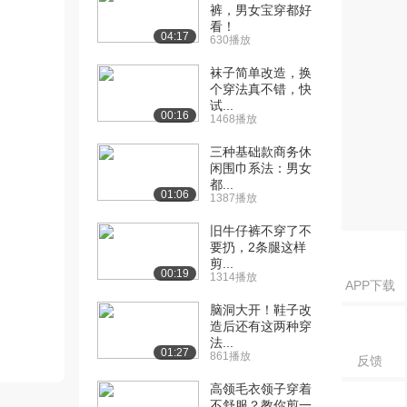
裤，男女宝穿都好
看！
04:17
630播放
袜子简单改造，换
个穿法真不错，快
试...
00:16
1468播放
三种基础款商务休
闲围巾系法：男女
都...
01:06
1387播放
旧牛仔裤不穿了不
要扔，2条腿这样
剪...
00:19
1314播放
APP下载
脑洞大开！鞋子改
造后还有这两种穿
法...
01:27
861播放
反馈
高领毛衣领子穿着
不舒服？教你剪一