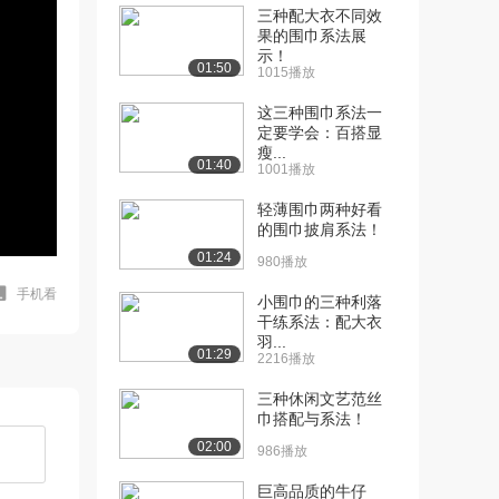
三种配大衣不同效
果的围巾系法展
示！
01:50
1015播放
这三种围巾系法一
定要学会：百搭显
瘦...
01:40
1001播放
轻薄围巾两种好看
的围巾披肩系法！
01:24
980播放
手机看
小围巾的三种利落
干练系法：配大衣
羽...
01:29
2216播放
三种休闲文艺范丝
巾搭配与系法！
02:00
986播放
巨高品质的牛仔