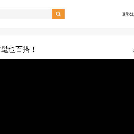

登录/
时髦也百搭！