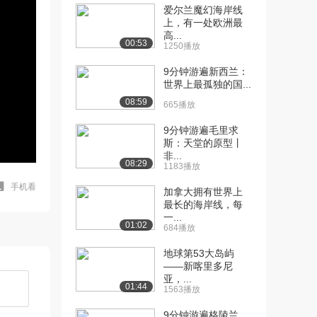
爱尔兰魔幻海岸线
上，有一处欧洲最
高...
00:53
1250播放
9分钟游遍新西兰：
世界上最孤独的国...
08:59
665播放
9分钟游遍毛里求
斯：天堂的原型丨
非...
08:29
1183播放
手机看
加拿大拥有世界上
最长的海岸线，每
一...
01:02
684播放
地球第53大岛屿
——新喀里多尼
亚，...
01:44
1563播放
9分钟游遍格陵兰