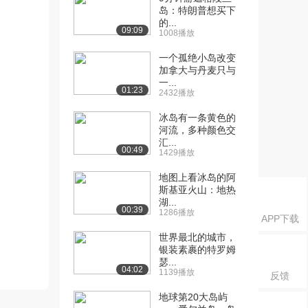
岛：特朗普想买下
的...
09:09
1008播放
一个孤绝小岛改变
加拿大与丹麦只与
一...
01:23
2432播放
冰岛有一条黄色的
河流，多种颜色交
汇...
00:49
1429播放
地图上看冰岛的阿
斯基亚火山：地热
湖...
00:39
1286播放
APP下载
世界最北的城市，
银装素裹的特罗姆
瑟...
04:02
1139播放
反馈
地球第20大岛屿