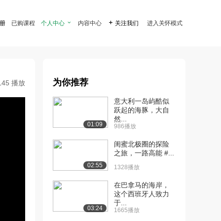
注册
已购课程
个人中心

内容中心

关注我们
进入关怀模式
为你推荐
145 播放
意大利一岛屿酷似
跃起的海豚，大自
然...
01:09
986播放
闺蜜北极圈的探险
之旅，一路高能 #...
02:55
1328播放
在巴拿马的海岸，
这个西班牙人致力
于...
03:24
1665播放