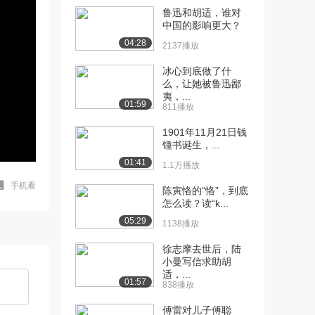
鲁迅和胡适，谁对
中国的影响更大？
04:28
2137播放
冰心到底做了什
么，让她被鲁迅鄙
夷，...
01:59
811播放
1901年11月21日钱
锺书诞生，...
01:41
1.1万播放
手机看
陈寅恪的“恪”，到底
怎么读？读“k...
05:29
1138播放
徐志摩去世后，陆
小曼写信求助胡
适，...
01:57
838播放
傅雷对儿子傅聪