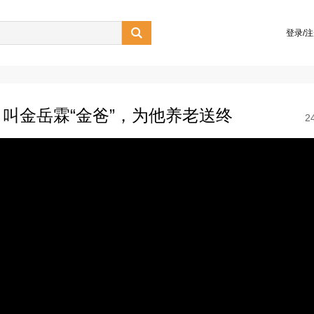

登录/
叫金岳霖“金爸”，为他养老送终
2