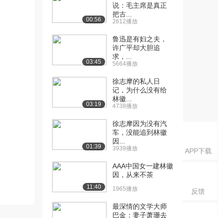
说：毛主席是真正
把古...
00:56
2612播放
鲁迅是有妇之夫，
许广平却大胆追
求，...
03:45
5664播放
徐志摩的私人日
记，为什么没有给
林徽...
03:19
4738播放
徐志摩因为没有汽
车，没能追到林徽
因...
01:39
3939播放
APP下载
AAA中国女一建林徽
因，从来不茶
11:40
1965播放
反馈
最深情的文学大师
巴金：妻子萧珊去