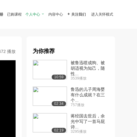
注册
已购课程
个人中心

内容中心

关注我们
进入关怀模式
为你推荐
472 播放
被鲁迅喷成狗、被
胡适视为知己，随
性...
10:59
3539播放
鲁迅的儿子周海婴
有什么成就？在三
个...
02:34
757播放
蒋经国去世后，余
光中写了一首马屁
诗...
02:19
3295播放