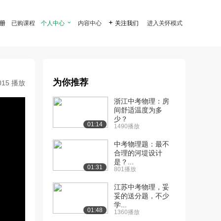
注册
已购课程
个人中心

内容中心

关注我们
进入关怀模式
为你推荐
015 播放
浙江中考物理：房
间舒适温度为多
少？
01:14
1490播放
中考物理题：最不
合理的河堤设计
是？...
01:31
801播放
江苏中考物理，妥
妥的送分题，不少
学...
01:48
1360播放