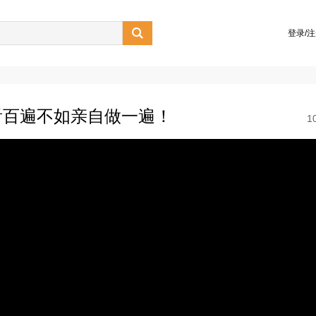

登录/
看百遍不如亲自做一遍！
1