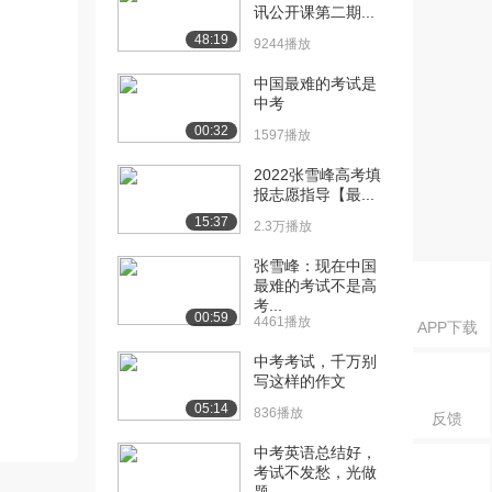
讯公开课第二期...
48:19
9244播放
中国最难的考试是
中考
00:32
1597播放
2022张雪峰高考填
报志愿指导【最...
15:37
2.3万播放
张雪峰：现在中国
最难的考试不是高
考...
00:59
4461播放
APP下载
中考考试，千万别
写这样的作文
05:14
836播放
反馈
中考英语总结好，
考试不发愁，光做