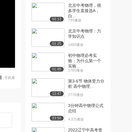
北京中考物理，很
多学生直接选A，
白...
02:12
735播放
北京中考物理：力
学知识点
01:25
1480播放
初中物理必考实
验：为什么第一个
实验...
01:05
1765播放
手机看
第3-6节 物体受力分
析 高中物理...
12:47
2776播放
3分钟高中物理公式
总结
03:50
4.3万播放
2022辽宁中高考资