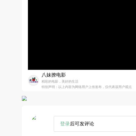
八妹撩电影
精彩的电影，美好的生活
特别声明：以上内容为网络用户上传发布，仅代表该用户观点
登录
后可发评论