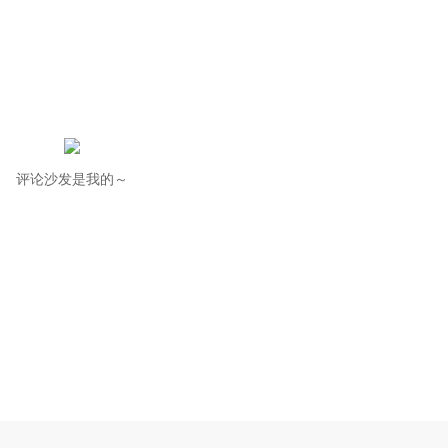
评论沙发是我的～