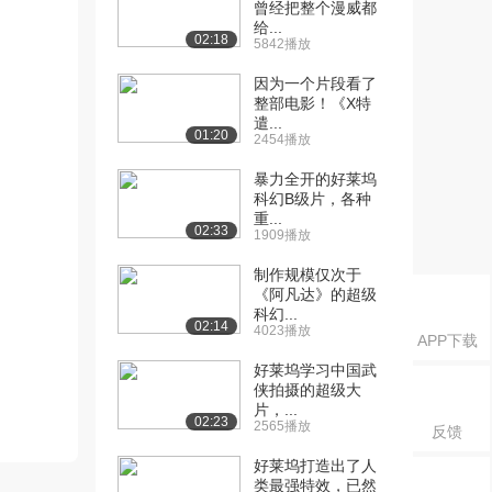
曾经把整个漫威都
给...
02:18
5842播放
因为一个片段看了
整部电影！《X特
遣...
01:20
2454播放
暴力全开的好莱坞
科幻B级片，各种
重...
02:33
1909播放
制作规模仅次于
《阿凡达》的超级
科幻...
02:14
4023播放
APP下载
好莱坞学习中国武
侠拍摄的超级大
片，...
02:23
2565播放
反馈
好莱坞打造出了人
类最强特效，已然